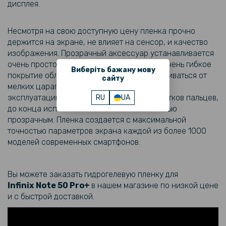
дисплея.
699 грн
Несмотря на свою доступную цену пленка прочно
держится на экране, не влияет на сенсор, и качество
Противоударный чехол XUNDD для Infinix GT 20 Pro 5G, Black
изображения. Прозрачный аксессуар устанавливается
очень просто, содержит клейкую основу. Очень гибкое
331 грн
Виберіть бажану мову
покрытие обладает способностью разглаживаться от
сайту
389 грн
мелких царапин, что увеличивает его срок
эксплуатации. Снижает количество отпечатков пальцев,
RU
UA
Чехол книжка Velvet Leather Case для Infinix GT 20 Pro 5G
до конца использования остается полностью
прозрачным. Пленка создается с максимальной
точностью параметров экрана каждой из более 1000
329 грн
моделей современных смартфонов.
Чехол - накладка Acryl Cooling Armor для Infinix GT 20 Pro 5G с
магнитной пластиной, Black
Вы можете заказать гидрогелевую пленку для
Infinix
Note 50 Pro+
в нашем магазине по низкой цене
246 грн
и с быстрой доставкой.
289 грн
Кожаный чехол - накладка CODE Tactile Experience для Infinix Hot