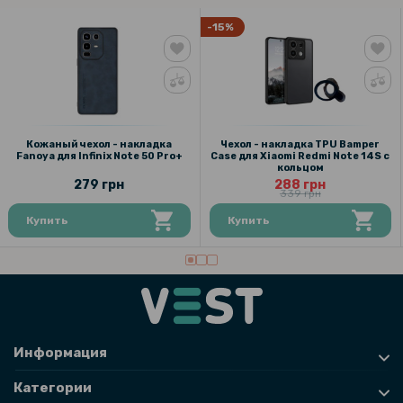
Защитное стекло Tempered Glass для Infinix Smart 9 на заднюю
камеру, Transparent
-15%
135 грн
169 грн
Защитное стекло с рамкой CD Pattern для Infinix Smart 9​​ на
заднюю камеру
Кожаный чехол - накладка
Чехол - накладка TPU Bamper
Fanoya для Infinix Note 50 Pro+
Case для Xiaomi Redmi Note 14S с
кольцом
127 грн
279 грн
288 грн
339 грн
149 грн
Купить
Купить
Защитное стекло 3D на заднюю камеру для Infinix Note 50 Pro+,
Black
Информация
Категории