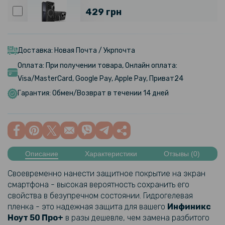
429 грн
Чехол - накладка Omeve Magnetic Ring для Infinix Note 50 Pro+
Доставка: Новая Почта / Укрпочта
Оплата: При получении товара, Онлайн оплата:
439 грн
Visa/MasterCard, Google Pay, Apple Pay, Приват24
Чехол книжка Velvet Leather Case для Infinix Note 50 Pro+ с
Гарантия: Обмен/Возврат в течении 14 дней
отделением для карт
254 грн
299 грн
Описание
Характеристики
Отзывы (0)
Чехол накладка Ricco Camera Sliding для Infinix Zero Ultra 5G
Своевременно нанести защитное покрытие на экран
399 грн
смартфона - высокая вероятность сохранить его
свойства в безупречном состоянии. Гидрогелевая
469 грн
пленка - это надежная защита для вашего
Инфиникс
Чехол книжка Epik iFace Retro Leather для Infinix GT 20 Pro 5G
Ноут 50 Про+
в разы дешевле, чем замена разбитого