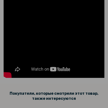
50i 4G / Smart 9
424 грн
499 грн
Чехол книжка Epik iFace Retro Leather для Infinix Note 50 Pro+
169 грн
199 грн
Прозрачный силиконовый чехол - накладка для Infinix Note 50 Pro+
169 грн
199 грн
Защитное стекло Tempered Glass 0.3mm для Infinix GT 20 Pro 5G
Покупатели, которые смотрели этот товар,
110 грн
также интересуются
129 грн