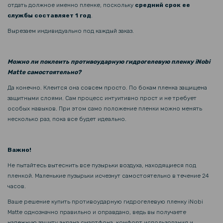
отдать должное именно пленке, поскольку
средний срок ее
Чехол-накладка TPU Color Matte Ring для Samsung Galaxy M14
службы составляет 1 год
.
Вырезаем индивидуально под каждый заказ.
169 грн
279 грн
Можно ли поклеить противоударную гидрогелевую пленку iNobi
Чехол накладка New Textile leather саse для Samsung Galaxy M14
Matte самостоятельно?
Да конечно. Клеится она совсем просто. По бокам пленка защищена
защитными слоями. Сам процесс интуитивно прост и не требует
особых навыков. При этом само положение пленки можно менять
несколько раз, пока все будет идеально.
Важно!
Не пытайтесь вытеснить все пузырьки воздуха, находящиеся под
пленкой. Маленькие пузырьки исчезнут самостоятельно в течение 24
часов.
Ваше решение купить противоударную гидрогелевую пленку iNobi
Matte однозначно правильно и оправдано, ведь вы получаете
надежную защиту экрана смартфона, комфорт использования и