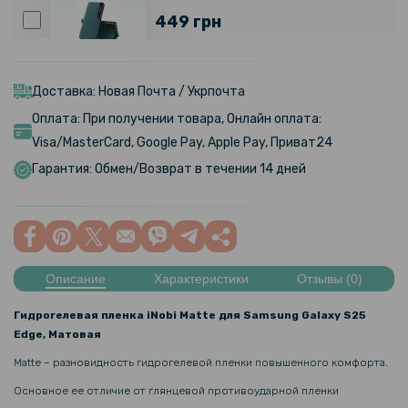
449 грн
Чехол-книжка Tayler для Samsung Galaxy S23 Ultra
Доставка: Новая Почта / Укрпочта
239 грн
Оплата: При получении товара, Онлайн оплата:
329 грн
Visa/MasterCard, Google Pay, Apple Pay, Приват24
Чехол-накладка Armor Case with Card Slot для Samsung Galaxy
Гарантия: Обмен/Возврат в течении 14 дней
S23 Ultra
849 грн
999 грн
Описание
Характеристики
Отзывы (0)
Чехол-кошелек CaseMe Retro Leather для Samsung Galaxy S23
Ultra
Гидрогелевая пленка iNobi Matte для Samsung Galaxy S25
Edge, Матовая
469 грн
Matte – разновидность гидрогелевой пленки повышенного комфорта.
Основное ее отличие от глянцевой противоударной пленки
Чехол GKK Leather Soft Shell для Samsung S23 Ultra