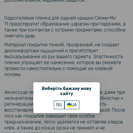
дополнительной, надежной защитой.
Гидрогелевая пленка для задней крышки Сяоми Mи
11 предотвратит образование царапин при падениях, а
также при контактах с острыми предметами, способна
смягчать удар.
Материал покрытия тонкий, прозрачный, не создает
дискомфортных ощущений и препятствует
выскальзывание из рук вашего гаджета. Эластичность
пленки упрощает ее нанесения, которое вы сможете
провести самостоятельно с помощью ее клейкой
основы.
Виберіть бажану мову
Аксессуар может длительно использоваться, даже при
сайту
незначительных царапинах обладает способностью к
регенерации, в течение 24 часов поверхность
RU
UA
восстанавливается и становится снова гладкой. После
того как покрытие завершит свое особое
предназначение, легко удаляется не оставляя следов
клея, а также до конца срока не темнеет и не