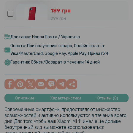
189 грн
299 грн
Чехол накладка c-KU IQS Design для Xiaomi Mi 11
Доставка: Новая Почта / Укрпочта
159 грн
Оплата: При получении товара, Онлайн оплата:
199 грн
Visa/MasterCard, Google Pay, Apple Pay, Приват24
Противоударная гидрогелевая пленка Hydrogel Film для Xiaomi Mi
Гарантия: Обмен/Возврат в течении 14 дней
11, Transparent
109 грн
189 грн
Описание
Характеристики
Отзывы (0)
Защитная рамка на заднюю камеру Epik Screen Saver для Xiaomi Mi
11
Современные смартфоны предоставляют множество
возможностей и активно используются в течение всего
дня. Для того чтобы ваш Xiaomi Mi 11 имел еще дольше
безупречный вид вы можете воспользоваться