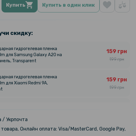
Купить
Купить в один клик
учи скидку:
арная гидрогелевая пленка
159 грн
ilm для Samsung Galaxy A20 на
199 грн
нель, Transparent
арная гидрогелевая пленка
159 грн
ilm для Xiaomi Redmi 9A,
199 грн
nt
арная гидрогелевая пленка
159 грн
ilm для Samsung Galaxy A20e,
199 грн
nt
 / Укрпочта
товара, Онлайн оплата: Visa/MasterCard, Google Pay,
арная гидрогелевая пленка
159 грн