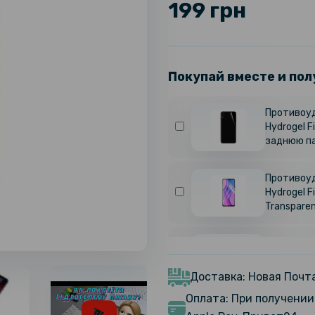
199 грн
Покупай вместе и пол
Противоуд
Hydrogel F
заднюю па
Противоуд
Hydrogel F
Transpare
Противоуд
Hydrogel F
Transpare
Доставка: Новая Почта
Оплата: При получении 
Противоуд