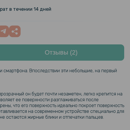
ilm для Xiaomi Redmi Note 9,
199 грн
рат в течении 14 дней
nt
арная гидрогелевая пленка
159 грн
ilm для Samsung Galaxy M21,
199 грн
nt
Отзывы (2)
арная гидрогелевая пленка
159 грн
ilm для Samsung Galaxy M52 5G,
199 грн
nt
и смартфона. Впоследствии эти небольшие, на первый
розрачный он будет почти незаметен, легко крепится на
зволяет ее поверхности разглаживаться после
рены, что его поверхность идеально покроет поверхность
готавливается на современном устройстве специально для
не остаются жирные блики и отпечатки пальцев.