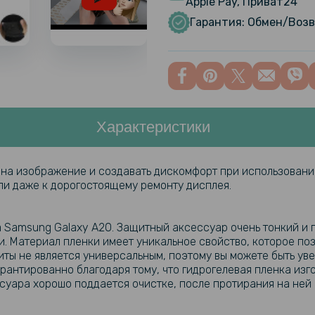
Apple Pay, Приват24
Hydrogel F
Гарантия: Обмен/Возв
Transpare
Противоуд
Hydrogel F
Transpare
Характеристики
Противоуд
Hydrogel F
Transpare
 на изображение и создавать дискомфорт при использовани
ли даже к дорогостоящему ремонту дисплея.
 Samsung Galaxy A20. Защитный аксессуар очень тонкий и п
и.
Материал пленки имеет уникальное свойство, которое по
ы не является универсальным, поэтому вы можете быть уве
арантированно благодаря тому, что гидрогелевая пленка из
уара хорошо поддается очистке, после протирания на ней 