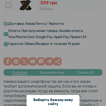
339 грн
399 грн
Чехол - накладка Silicone Cover Full для Sony Xperia 1 VI
Доставка: Новая Почта / Укрпочта
159 грн
Оплата: При получении товара, Онлайн оплата:
199 грн
Visa/MasterCard, Google Pay, Apple Pay, Приват24
Противоударная гидрогелевая пленка Hydrogel Film для OnePlus 7
Гарантия: Обмен/Возврат в течении 14 дней
Pro, Transparent
159 грн
199 грн
Описание
Характеристики
Отзывы (0)
Противоударная гидрогелевая пленка Hydrogel Film для Sony
Xperia 1 VI, Transparent
Камера вашего смартфона так же как и его экран
требует дополнительной защиты. Если вы не готовы к
159 грн
дорогим расходам что до ее ремонта, тогда вам стоит
199 грн
попробовать нечто эффективное. Например,
Виберіть бажану мову
гидрогелевую пленку, которая предоставит надежную и
Противоударная гидрогелевая пленка Hydrogel Film для Sony
сайту
долговременную защиту для камеры вашего OnePlus 7