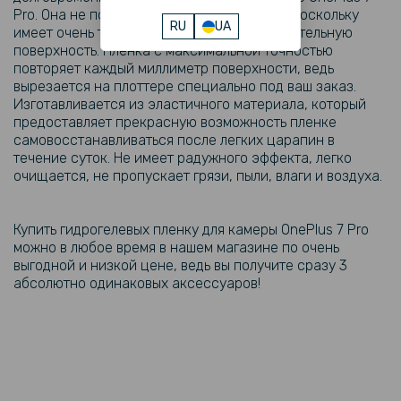
Xperia 1 VI на камеру 3 шт, Transparent
Pro. Она не повлияет на качество съемки, поскольку
RU
UA
имеет очень тонкую, прозрачную и чувствительную
поверхность. Пленка с максимальной точностью
повторяет каждый миллиметр поверхности, ведь
вырезается на плоттере специально под ваш заказ.
Изготавливается из эластичного материала, который
предоставляет прекрасную возможность пленке
самовосстанавливаться после легких царапин в
течение суток. Не имеет радужного эффекта, легко
очищается, не пропускает грязи, пыли, влаги и воздуха.
Купить гидрогелевых пленку для камеры OnePlus 7 Pro
можно в любое время в нашем магазине по очень
выгодной и низкой цене, ведь вы получите сразу 3
абсолютно одинаковых аксессуаров!