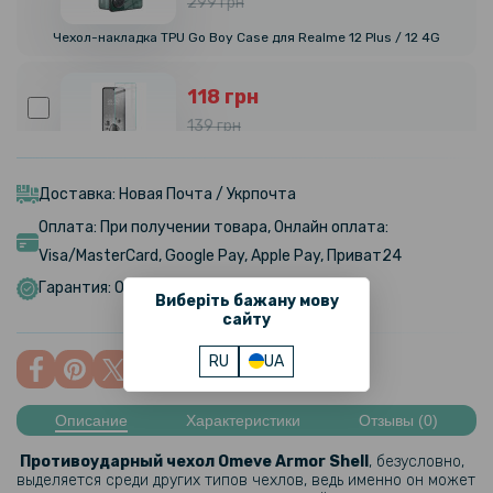
299 грн
Чехол-накладка TPU Go Boy Case для Realme 12 Plus / 12 4G
118 грн
139 грн
Защитное стекло Tempered Glass 0.3mm для Realme 12 Plus / 12
4G, Transparent
Доставка: Новая Почта / Укрпочта
Оплата: При получении товара, Онлайн оплата:
152 грн
Visa/MasterCard, Google Pay, Apple Pay, Приват24
179 грн
Гарантия: Обмен/Возврат в течении 14 дней
Виберіть бажану мову
Закаленное защитное стекло Full Screen Tempered Glass для
Realme 12 Plus / 12 4G, Black
сайту
RU
UA
110 грн
129 грн
Описание
Характеристики
Отзывы (0)
Защитное стекло на заднюю камеру для Realme 12 Plus / 12 4G
Противоударный чехол Omeve Armor Shell
, безусловно,
выделяется среди других типов чехлов, ведь именно он может