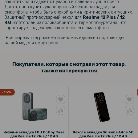
129 грн
защитить ваш гаджет от ударов и падений лучше всего.
Достаточно купить ударопрочный чехол накладку для
199 грн
смартфона, чтобы быть спокойными в критических ситуациях.
Защитный противоударный чехол для
Realme 12 Plus / 12
Чехол-накладка Polished Carbon для Samsung Galaxy A04
4G
изготовлен из поликарбоната и термополиуретана, что
гарантирует надежную защиту вашего смартфона.
169 грн
Все вырезы под разъемы и динамик идеально подходят для
вашей модели смартфона.
199 грн
Чехол накладка Silicone Adds 6D для Realme 12 Pro / 12 Pro Plus
Покупатели, которые смотрели этот товар,
также интересуются
-15%
Чехол-накладка TPU Go Boy Case
Чехол накладка Silicone Adds 6D
для Realme 12 Plus / 12 4G
для Realme 12 Plus / 12 4G