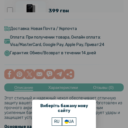
399 грн
Гидрогелевая пленка iNobi Privacy Matte для Motorola Edge 50
(Антишпион)
Доставка: Новая Почта / Укрпочта
Оплата: При получении товара, Онлайн оплата:
Visa/MasterCard, Google Pay, Apple Pay, Приват24
299 грн
Гарантия: Обмен/Возврат в течении 14 дней
Чехол - накладка TPU Color Matte Ring для Motorola Edge 50
110 грн
129 грн
Описание
Характеристики
Отзывы (0)
Защитное стекло Tempered Glass 2.5D для Motorola Edge 50 на
заднюю камеру
Этот стильный и надежный чехол обеспечивает отличную
защиту вашего смартфона
Motorola Edge 50​
. Изготовлен из
Виберіть бажану мову
прочного акрилового материала с дополнительным
159 грн
сайту
усиленным бампером, он эффективно амортизирует удары и
защищает устройство от царапин.
199 грн
RU
UA
Основные характеристики: