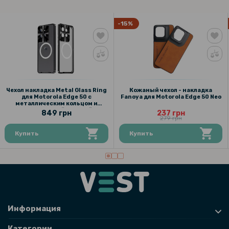
-15%
Чехол накладка Metal Glass Ring
Кожаный чехол - накладка
для Motorola Edge 50 с
Fanoya для Motorola Edge 50 Neo
металлическим кольцом и
дополнительной защитой на
849 грн
237 грн
камеру
279 грн
Купить
Купить
Информация
Категории