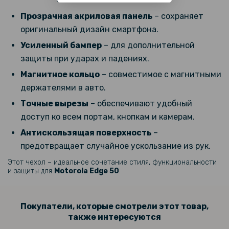
Противоударная гидрогелевая пленка Hydrogel Film для Motorola
Edge 50, Transparent
Прозрачная акриловая панель
– сохраняет
оригинальный дизайн смартфона.
Усиленный бампер
– для дополнительной
защиты при ударах и падениях.
Магнитное кольцо
– совместимое с магнитными
держателями в авто.
Точные вырезы
– обеспечивают удобный
доступ ко всем портам, кнопкам и камерам.
Антискользящая поверхность
–
предотвращает случайное ускользание из рук.
Этот чехол – идеальное сочетание стиля, функциональности
и защиты для
Motorola Edge 50​
.
Покупатели, которые смотрели этот товар,
также интересуются