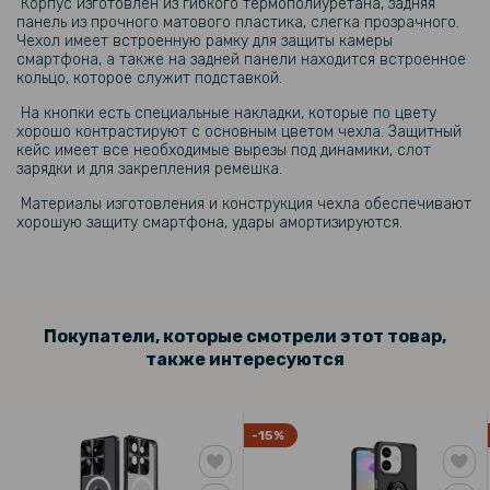
191 грн
Корпус изготовлен из гибкого термополиуретана, задняя
панель из прочного матового пластика, слегка прозрачного.
239 грн
Чехол имеет встроенную рамку для защиты камеры
смартфона, а также на задней панели находится встроенное
Противоударный чехол - накладка Acryl Armor Ring для Motorola
кольцо, которое служит подставкой.
Edge 50, Black
На кнопки есть специальные накладки, которые по цвету
хорошо контрастируют с основным цветом чехла. Защитный
кейс имеет все необходимые вырезы под динамики, слот
зарядки и для закрепления ремешка.
Материалы изготовления и конструкция чехла обеспечивают
хорошую защиту смартфона, удары амортизируются.
Покупатели, которые смотрели этот товар,
также интересуются
-15%