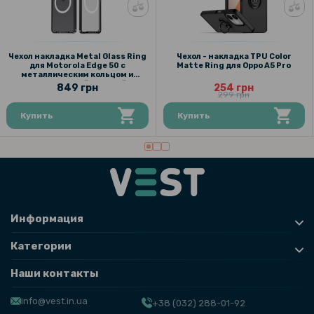
Чехол накладка Metal Glass Ring
Чехол - накладка TPU Color
для Motorola Edge 50 с
Matte Ring для Oppo A5 Pro
металлическим кольцом и
дополнительной защитой на
849 грн
254 грн
камеру
299 грн
Купить
Купить
Информация
Категории
Наши контакты
info@vest.in.ua
+38 (032) 288-01-92