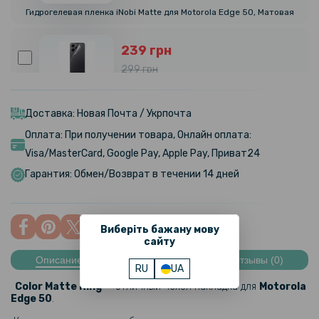
Гидрогелевая пленка iNobi Matte для Motorola Edge 50, Матовая
239 грн
299 грн
Гидрогелевая пленка iNobi Matte для Motorola Edge 50 на заднюю
панель, Матовая
Доставка: Новая Почта / Укрпочта
Оплата: При получении товара, Онлайн оплата:
110 грн
Visa/MasterCard, Google Pay, Apple Pay, Приват24
129 грн
Гарантия: Обмен/Возврат в течении 14 дней
Защитное стекло Tempered Glass 2.5D для Motorola Edge 50 на
заднюю камеру
215 грн
Виберіть бажану мову
сайту
269 грн
Описание
Характеристики
Отзывы (0)
RU
UA
Закаленное защитное стекло Full Screen 3D Tempered Glass для
Motorola Edge 50, Black
Color Matte Ring
- отличный чехол накладка для
Motorola
Edge 50
.