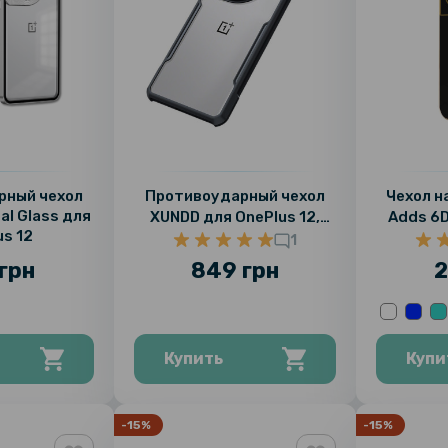
рный чехол
Противоударный чехол
Чехол н
al Glass для
XUNDD для OnePlus 12,
Adds 6D
us 12
Black
1
грн
849 грн
2
Купить
Купи
-15%
-15%