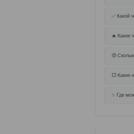
✅ Какой ч
🔥 Какие 
🤑 Скольк
💥 Какие 
✨ Где мож