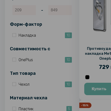
-
Форм-фактор
Накладка
10
Совместимость c
Противоуда
накладка Met
Onepl
OnePlus
10
729 
Тип товара
Чехол
10
Купить
Материал чехла
-15%
Пластик
5