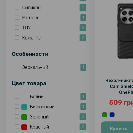
Силикон
4
Металл
1
ТПУ
6
Кожа PU
2
Особенности
Зеркальный
1
Чехол-накла
Цвет товара
Cam Shiel
OnePl
Белый
1
509 гр
Бирюзовий
1
Зеленый
2
Красный
2
Купить