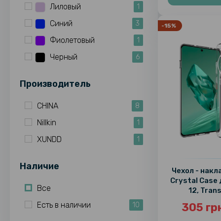
Лиловый
1
Синий
3
-15%
Фиолетовый
1
Черный
6
Производитель
CHINA
8
Nillkin
1
XUNDD
1
Наличие
Чехол - нак
Crystal Case
Все
12, Tran
Есть в наличии
305 гр
10