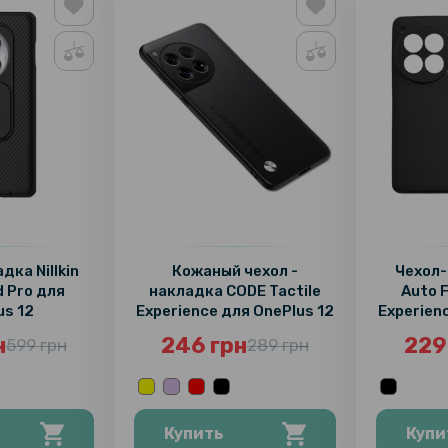
дка Nillkin
Кожаный чехол -
Чехол-
d Pro для
накладка CODE Tactile
Auto 
us 12
Experience для OnePlus 12
Experien
н
246 грн
229
599 грн
289 грн
Купить
Купи