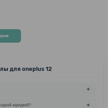
аров
ы для oneplus 12
водной зарядкой?