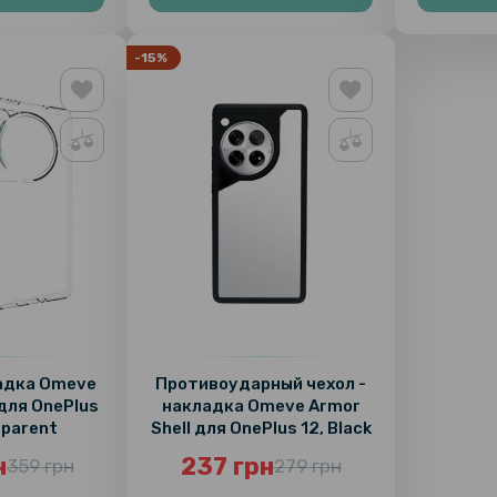
-15%
ладка Omeve
Противоударный чехол -
 для OnePlus
накладка Omeve Armor
sparent
Shell для OnePlus 12, Black
н
237 грн
359 грн
279 грн