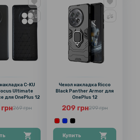
накладка C-KU
Чехол накладка Ricco
Focus Ultimate
Black Panther Armor для
ce для OnePlus 12
OnePlus 12
 грн
209 грн
269 грн
299 грн
ть
Купить