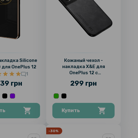
акладка Silicone
Кожаный чехол -
накладка X&E для
 для OnePlus 12
OnePlus 12 с
1
металлической вставкой
39 грн
299 грн
ть
Купить
-30%