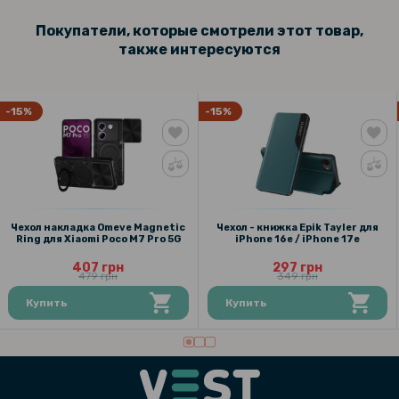
Покупатели, которые смотрели этот товар,
также интересуются
-15%
-15%
Чехол накладка Omeve Magnetic
Чехол - книжка Epik Tayler для
Ring для Xiaomi Poco M7 Pro 5G
iPhone 16e / iPhone 17e
407 грн
297 грн
479 грн
349 грн
Купить
Купить