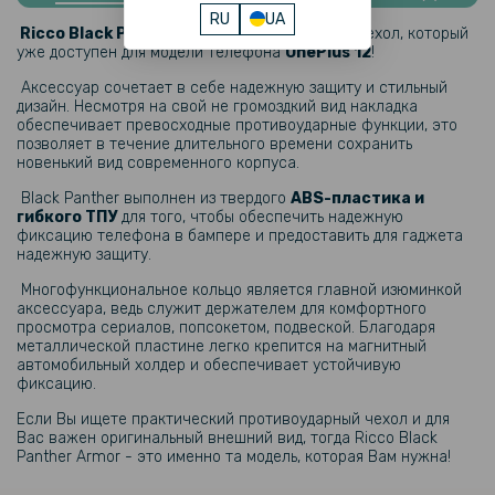
Гидрогелевая пленка iNobi Matte для Oneplus 12, Матовая
RU
UA
Ricco Black Panther Armor
- это стильный чехол, который
уже доступен для модели телефона
OnePlus 12
!
159 грн
Аксессуар сочетает в себе надежную защиту и стильный
199 грн
дизайн. Несмотря на свой не громоздкий вид накладка
обеспечивает превосходные противоударные функции, это
Противоударная гидрогелевая пленка Hydrogel Film для Oneplus 12
позволяет в течение длительного времени сохранить
на заднюю панель, Transparent
новенький вид современного корпуса.
Black Panther выполнен из твердого
ABS-пластика и
239 грн
гибкого ТПУ
для того, чтобы обеспечить надежную
фиксацию телефона в бампере и предоставить для гаджета
299 грн
надежную защиту.
Гидрогелевая пленка iNobi Matte для Oneplus 12 на заднюю панель,
Многофункциональное кольцо является главной изюминкой
Матовая
аксессуара, ведь служит держателем для комфортного
просмотра сериалов, попсокетом, подвеской. Благодаря
118 грн
металлической пластине легко крепится на магнитный
автомобильный холдер и обеспечивает устойчивую
139 грн
фиксацию.
Защитная рамка со стеклом на заднюю камеру Tempered Glass
Если Вы ищете практический противоударный чехол и для
для OnePlus 12
Вас важен оригинальный внешний вид, тогда Ricco Black
Panther Armor - это именно та модель, которая Вам нужна!