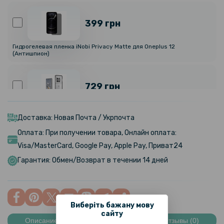
399 грн
Гидрогелевая пленка iNobi Privacy Matte для Oneplus 12
(Антишпион)
729 грн
Противоударный чехол накладка Metal Glass для Oneplus 12
Доставка: Новая Почта / Укрпочта
Оплата: При получении товара, Онлайн оплата:
159 грн
Visa/MasterCard, Google Pay, Apple Pay, Приват24
199 грн
Гарантия: Обмен/Возврат в течении 14 дней
Противоударная гидрогелевая пленка Hydrogel Film для Oneplus
12, Transparent
239 грн
Виберіть бажану мову
299 грн
сайту
Описание
Характеристики
Отзывы (0)