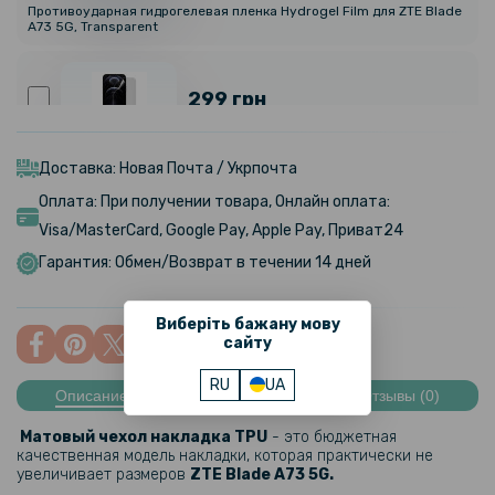
Противоударная гидрогелевая пленка Hydrogel Film для ZTE Blade
A73 5G, Transparent
299 грн
Гидрогелевая пленка iNobi Matte для ZTE Blade A73 5G, Матовая
Доставка: Новая Почта / Укрпочта
Оплата: При получении товара, Онлайн оплата:
399 грн
Visa/MasterCard, Google Pay, Apple Pay, Приват24
Гарантия: Обмен/Возврат в течении 14 дней
Гидрогелевая пленка iNobi Privacy Matte для ZTE Blade A73 5G
(Антишпион)
Виберіть бажану мову
сайту
199 грн
RU
UA
Описание
Характеристики
Отзывы (0)
Противоударная гидрогелевая пленка Hydrogel Film для ZTE Blade
A73 5G на заднюю панель, Transparent
Матовый чехол накладка TPU
- это бюджетная
качественная модель накладки, которая практически не
увеличивает размеров
ZTE Blade A73 5G
​​.