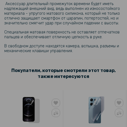
299 грн
Аксессуар длительный промежуток времени будет иметь
надлежащий внешний вид, ведь выполнен из износостойкого
материала - упругого матового силикона, который не только
Гидрогелевая пленка iNobi Matte для ZTE Blade A73 5G на заднюю
отлично защищает смартфон от царапин, потертостей, но и
панель, Матовая
значительно смягчит удар при случайном падении с высоты.
Специальная матовая поверхность не оставляет отпечатков
109 грн
пальцев и обеспечивает отличную цепкость в руке.
179 грн
В свободном доступе находятся камера, вспышка, разъемы и
механические клавиши управления.
Защитное стекло Privacy Full Screen для ZTE Blade A73 5G, Black
79 грн
Покупатели, которые смотрели этот товар,
119 грн
также интересуются
Защитное стекло Tempered Glass 0.3mm для ZTE Blade A73 5G,
Transparent