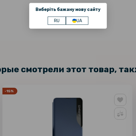
Виберіть бажану мову сайту
RU
UA
орые смотрели этот товар, та
-15%