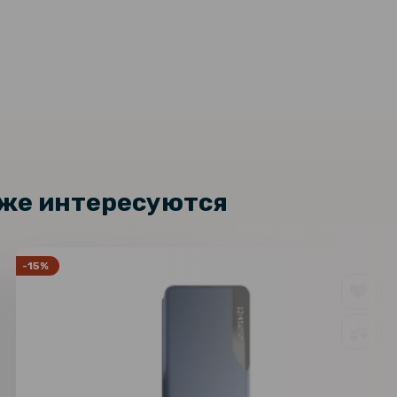
кже интересуются
-15%