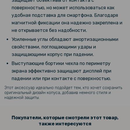
защищает объективы от контакта с
239 грн
поверхностью, но может использоваться как
299 грн
удобная подставка для смартфона. Благодаря
Гидрогелевая пленка Hydrogel Film для iPhone 17 Pro, Матовая
магнитной фиксации она надежно закреплена и
не открывается без надобности.
135 грн
Усиленные углы обладают амортизационными
159 грн
свойствами, поглощающими удары и
Защитное стекло Full Screen Tempered Glass для iPhone 17 Pro
защищающими корпус при падении.
Выступающие бортики чехла по периметру
экрана эффективно защищают дисплей при
падении или при контакте с поверхностью.
Этот аксессуар идеально подойдет тем, кто хочет сохранить
оригинальный дизайн копуса, добавив немного стиля и
надежной защиты.
Покупатели, которые смотрели этот товар,
также интересуются