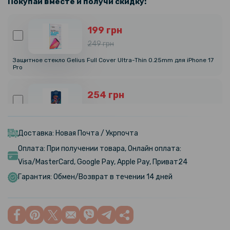
Покупай вместе и получи скидку:
199 грн
249 грн
Защитное стекло Gelius Full Cover Ultra-Thin 0.25mm для iPhone 17
Pro
254 грн
299 грн
Защитное стекло ARMOREX 5D High-Alum AntiDust для iPhone 17 Pro
Доставка: Новая Почта / Укрпочта
Оплата: При получении товара, Онлайн оплата:
399 грн
Visa/MasterCard, Google Pay, Apple Pay, Приват24
469 грн
Гарантия: Обмен/Возврат в течении 14 дней
Защитное стекло KATANA by iNobi для iPhone 17 Pro
159 грн
199 грн