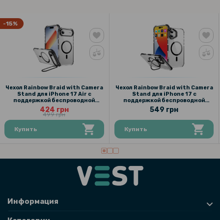
-15%
Чехол Rainbow Braid with Camera
Чехол Rainbow Braid with Camera
Stand для iPhone 17 Air с
Stand для iPhone 17 с
поддержкой беспроводной
поддержкой беспроводной
зарядки
зарядки
424 грн
549 грн
499 грн
Купить
Купить
Информация