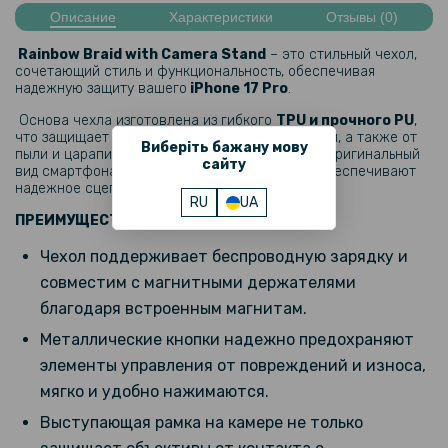
Описание
Характеристики
Отзывы (0)
Гидрогелевая пленка Hydrogel Film для iPhone 17 Pro на заднюю
панель, Transparent
Rainbow Braid with Camera Stand
– это стильный чехол,
сочетающий стиль и функциональность, обеспечивая
239 грн
надежную защиту вашего
iPhone 17 Pro
.
299 грн
Основа чехла изготовлена ​​из гибкого
TPU и прочного PU
,
что защищает устройство при ударах и падении, а также от
Гидрогелевая пленка Hydrogel Film для iPhone 17 Pro на заднюю
Виберіть бажану мову
пыли и царапин. Прозрачная основа сохранит оригинальный
панель, Матовая
сайту
вид смартфона, а цветные вставки по бокам обеспечивают
надежное сцепление с рукой.
RU
UA
159 грн
ПРЕИМУЩЕСТВА:
199 грн
Чехол поддерживает беспроводную зарядку и
Гидрогелевая пленка Hydrogel Film для iPhone 17 Pro, Transparent
совместим с магнитными держателями
благодаря встроенным магнитам.
319 грн
Металлические кнопки надежно предохраняют
399 грн
элементы управления от повреждений и износа,
Гидрогелевая пленка Privacy HD Glossy для iPhone 17 Pro
мягко и удобно нажимаются.
(Антишпион, глянцевая)
Выступающая рамка на камере не только