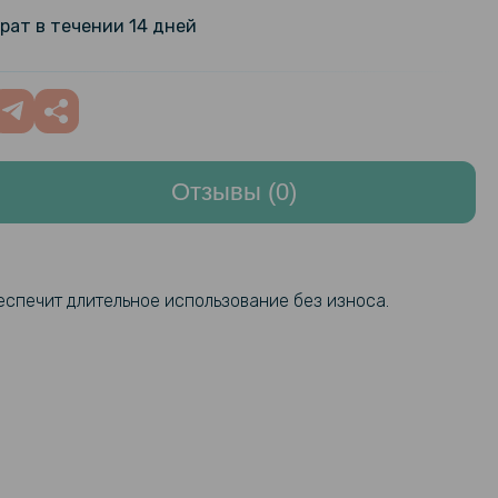
Moto G86
499 грн
рат в течении 14 дней
арная гидрогелевая пленка
159 грн
ilm для Motorola Moto G86,
199 грн
nt
Отзывы (0)
арная гидрогелевая пленка
159 грн
ilm для Motorola Moto G86 на
199 грн
нель, Transparent
203 грн
беспечит длительное использование без износа.
текло Privacy Full Screen для
oto G86, Black
239 грн
183 грн
стекло с рамкой CD Pattern для
Moto G86 на заднюю камеру
229 грн