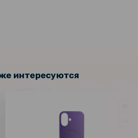
169 грн
стекло Full Screen Tempered
Motorola Moto G86
199 грн
кже интересуются