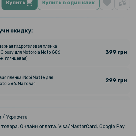
Купить
Купить в один клик
учи скидку:
арная гидрогелевая пленка
399 грн
 Glossy для Motorola Moto G86
н, глянцевая)
ая пленка iNobi Matte для
299 грн
Moto G86, Матовая
ая пленка iNobi Matte для
299 грн
Moto G86 на заднюю панель,
 / Укрпочта
товара, Онлайн оплата: Visa/MasterCard, Google Pay,
424 грн
ижка Epik iFace Retro Leather для