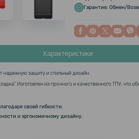
Motorola 
Гарантия: Обмен/Возв
Противоуд
Hydrogel F
Transpare
Характеристики
Противоуд
Hydrogel F
заднюю па
 надежную защиту и стильный дизайн.
ладка". Изготовлен из прочного и качественного ТПУ, что о
Защитное с
Motorola M
лагодаря своей гибкости.
Защитное 
хности и эргономичному дизайну.
Motorola 