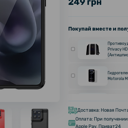
249 грн
Покупай вместе и пол
Противоуд
Privacy HD
(Антишпио
Гидрогелев
Motorola 
Гидрогелев
Motorola 
Матовая
Доставка: Новая Почта
Оплата: При получении 
Apple Pay, Приват24
Чехол - кн