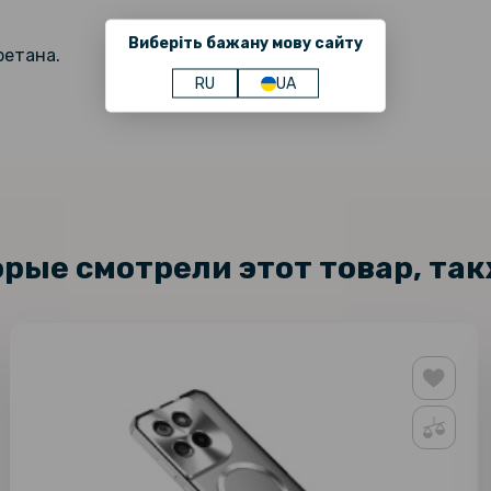
Защитное 
Glass для 
Виберіть бажану мову сайту
ретана.
RU
UA
орые смотрели этот товар, та