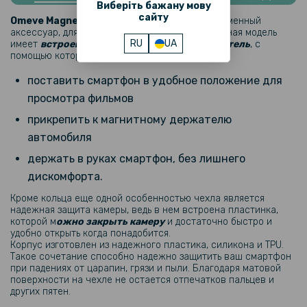
Виберіть бажану мову
Гидрогелевая пленка iNobi Privacy Matte для Motorola Moto G55
(Антишпион)
сайту
Omeve Magnetic Ring
– это стильный и современный
аксессуар, для защиты вашего смартфона. Данная модель
RU
UA
имеет
встроенное магнитное кольцо-держатель
, с
159 грн
помощью которого можно:
199 грн
поставить смартфон в удобное положение для
Противоударная гидрогелевая пленка Hydrogel Film для Motorola
просмотра фильмов
Moto G55 на заднюю панель, Transparent
прикрепить к магнитному держателю
автомобиля
239 грн
299 грн
держать в руках смартфон, без лишнего
дискомфорта.
Гидрогелевая пленка iNobi Matte для Motorola Moto G55 на заднюю
панель, Матовая
Кроме кольца еще одной особенностью чехла является
надежная защита камеры, ведь в нем встроена пластинка,
которой м
ожно закрыть камеру
и достаточно быстро и
254 грн
удобно открыть когда понадобится.
299 грн
Корпус изготовлен из надежного пластика, силикона и TPU.
Такое сочетание способно надежно защитить ваш смартфон
Защитное стекло Privacy Full Screen для Motorola Moto G55, Black
при падениях от царапин, грязи и пыли. Благодаря матовой
поверхности на чехле не остается отпечатков пальцев и
других пятен.
144 грн