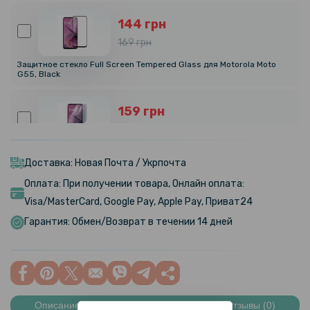
144 грн
169 грн
Защитное стекло Full Screen Tempered Glass для Motorola Moto
G55, Black
159 грн
199 грн
Противоударная гидрогелевая пленка Hydrogel Film для Motorola
Moto G55, Transparent
Доставка: Новая Почта / Укрпочта
Оплата: При получении товара, Онлайн оплата:
239 грн
Visa/MasterCard, Google Pay, Apple Pay, Приват24
299 грн
Гарантия: Обмен/Возврат в течении 14 дней
Гидрогелевая пленка iNobi Matte для Motorola Moto G55, Матовая
319 грн
399 грн
Описание
Характеристики
Отзывы (0)