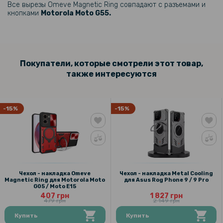
Все вырезы Omeve Magnetic Ring совпадают с разъемами и
169 грн
кнопками
Motorola Moto G55
.
Защитное стекло Tempered Glass для Motorola Moto G55
135 грн
Покупатели, которые смотрели этот товар,
169 грн
также интересуются
Защитное стекло с рамкой CD Pattern для Motorola Moto G55​​ на
заднюю камеру
-15%
-15%
319 грн
399 грн
Противоударная гидрогелевая пленка Privacy HD Glossy для
Motorola Moto G55 (Антишпион, глянцевая)
Чехол - накладка Omeve
Чехол - накладка Metal Cooling
Magnetic Ring для Motorola Moto
для Asus Rog Phone 9 / 9 Pro
G05 / Moto E15
407 грн
1 827 грн
479 грн
2 149 грн
Купить
Купить