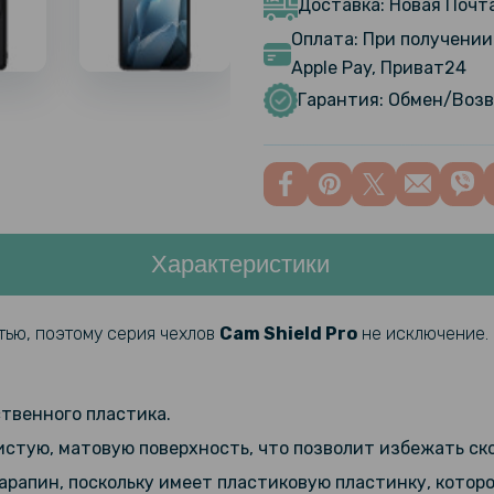
Доставка: Новая Почта
Оплата: При получении 
Apple Pay, Приват24
Гидрогелев
13, Матов
Гарантия: Обмен/Возв
Гидрогелев
Oneplus 1
Характеристики
Противоуд
Hydrogel F
панель, Tr
тью, поэтому серия чехлов
Cam Shield Pro
не исключение.
Гидрогелев
OnePlus 1
ственного пластика.
истую, матовую поверхность, что позволит избежать ско
Кожаный ч
рапин, поскольку имеет пластиковую пластинку, которо