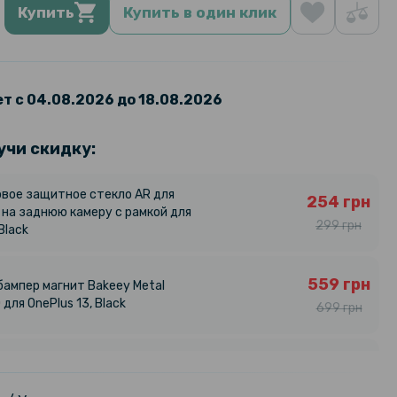
Купить
Купить в один клик
т с 04.08.2026 до 18.08.2026
учи скидку:
вое защитное стекло AR для
254 грн
3 на заднюю камеру с рамкой для
299 грн
Black
559 грн
бампер магнит Bakeey Metal
для OnePlus 13, Black
699 грн
159 грн
арная гидрогелевая пленка
ilm для Oneplus 13, Transparent
199 грн