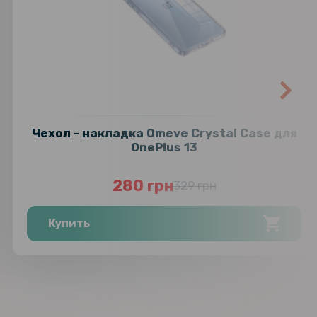
Чeхол - накладка Omeve Crystal Case для
OnePlus 13
280 грн
329 грн
Купить