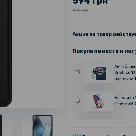
594 грн
699 грн
Акция на товар действуе
Покупай вместе и пол
Антиблико
OnePlus 1
поклейки, 
Накладка 
Frame 360 
Противоуд
Hydrogel F