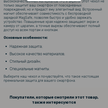
высококачественных материалов TPU и акрила. Этот чехол не
239 грн
только защитит ваш смартфон от повседневных
повреждений, но и придаст ему элегантный вид. Встроенный
299 грн
магнит обеспечивает совместимость с беспроводной
зарядкой MagSafe, позволяя быстро и удобно заряжать
Гидрогелевая пленка iNobi Matte для Google Pixel 9 Pro, Матовая
устройство. Повышенные края надежно защищают экран и
камеру от царапин, а точные вырезы обеспечивают полный
доступ ко всем портам и кнопкам.
319 грн
Основные особенности:
399 грн
Гидрогелевая пленка iNobi Privacy Matte для Google Pixel 9 Pro
Надежная защита;
(Антишпион)
Высокое качество материалов;
Стильный дизайн;
239 грн
299 грн
Специальные магниты.
Гидрогелевая пленка iNobi Matte для Google Pixel 9 на заднюю
Выберите наш чехол и почувствуйте, что такое настоящая
панель, Матовая
премиальная защита для вашего смартфона.
159 грн
Покупатели, которые смотрели этот товар,
199 грн
также интересуются
Противоударная гидрогелевая пленка Hydrogel Film для Google