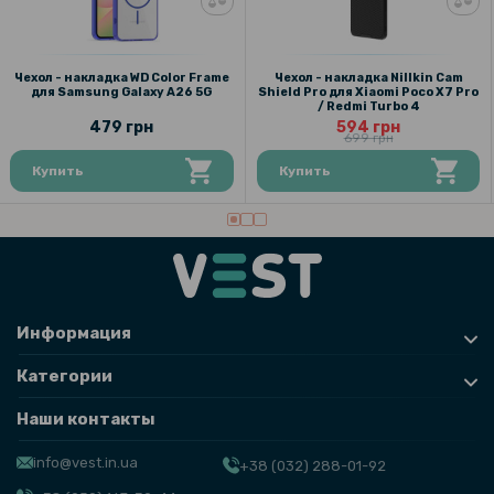
Чехол - накладка WD Color Frame
Чехол - накладка Nillkin Cam
для Samsung Galaxy A26 5G
Shield Pro для Xiaomi Poco X7 Pro
/ Redmi Turbo 4
479 грн
594 грн
699 грн
Купить
Купить
Информация
Категории
Наши контакты
info@vest.in.ua
+38 (032) 288-01-92