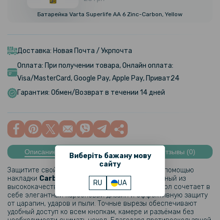
Батарейка Varta Superlife AA 6 Zinc-Carbon, Yellow
Доставка: Новая Почта / Укрпочта
Оплата: При получении товара, Онлайн оплата:
Visa/MasterCard, Google Pay, Apple Pay, Приват24
Гарантия: Обмен/Возврат в течении 14 дней
Описание
Характеристики
Отзывы (0)
Виберіть бажану мову
сайту
Защитите свой смартфон стильно и надёжно с помощью
накладки
Carbon
для
Opoo A3x 5G​​
. Изготовленный из
RU
UA
высококачественного TPU-материала, этот чехол сочетает в
себе элегантный карбоновый дизайн и эффективную защиту
от царапин, ударов и пыли. Точные вырезы обеспечивают
удобный доступ ко всем кнопкам, камере и разъёмам без