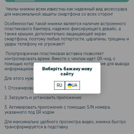
Гидрогелевая пленка iNobi Matte для Samsung Galaxy M55 5G,
Чехлы-книжки всем известны как надежный вид аксессуара
Матовая
для максимальной защиты смартфона со всех сторон!
Особенностью такой книжки является наличие встроенного
159 грн
пластикового бампера, надежно фиксирующего девайс, а
также крышки, дополнительно защищающей экран
199 грн
смартфона, поэтому любые потертости, царапины, трещины и
удары телефону не угрожают!
Противоударная гидрогелевая пленка Hydrogel Film для Samsung
Galaxy M55 5G на заднюю панель, Transparent
Полупрозрачная пластиковая вставка позволяет
контролировать время. Вместе с чехлом идет QR-код, с
помощью которого можно установить приложение для вывода
239 грн
информационного окна по краю телефона.
Виберіть бажану мову
299 грн
сайту
Для этого нужно:
Гидрогелевая пленка iNobi Matte для Samsung Galaxy M55 5G на
RU
UA
заднюю панель, Матовая
1. Отсканировать QR код
2. Загрузить и установить приложение
87 грн
3. Активировать приложение с помощью S/N номера,
99 грн
указанного под QR кодом
Игровые напальчники S02 для телефона 2шт
Для максимально удобного просмотра видео, книжка быстро
трансформируется в подставку.