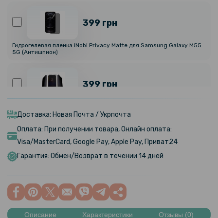
399 грн
Гидрогелевая пленка iNobi Privacy Matte для Samsung Galaxy M55
5G (Антишпион)
399 грн
Противоударная гидрогелевая пленка Privacy HD Glossy для
Samsung Galaxy M55 5G (Антишпион, глянцевая)
Доставка: Новая Почта / Укрпочта
Оплата: При получении товара, Онлайн оплата:
159 грн
Visa/MasterCard, Google Pay, Apple Pay, Приват24
199 грн
Гарантия: Обмен/Возврат в течении 14 дней
Противоударная гидрогелевая пленка Hydrogel Film для Samsung
Galaxy M55 5G, Transparent
239 грн
299 грн
Описание
Характеристики
Отзывы (0)