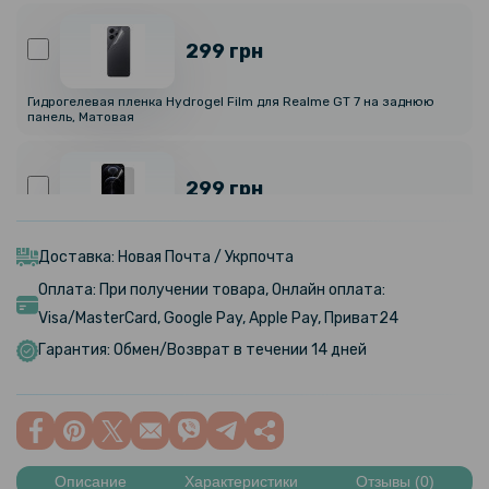
299 грн
Гидрогелевая пленка Hydrogel Film для Realme GT 7 на заднюю
панель, Матовая
299 грн
Гидрогелевая пленка Hydrogel Film для Realme GT 7, Матовая
Доставка: Новая Почта / Укрпочта
Оплата: При получении товара, Онлайн оплата:
424 грн
Visa/MasterCard, Google Pay, Apple Pay, Приват24
499 грн
Гарантия: Обмен/Возврат в течении 14 дней
Чехол - книжка Beauty Case для Realme GT 7T / GT 7 с зеркалом
195 грн
229 грн
Описание
Характеристики
Отзывы (0)
Защитное стекло Tempered Glass 0.3mm для Realme GT 7 / GT 7T