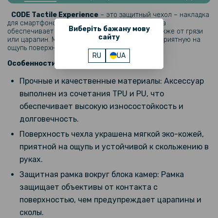
CODE Tactile Experience
– это защитный чехол – накладка
159 грн
для смартфонов
Realme GT 7 / GT 7T​.
Накладка
Виберіть бажану мову
обеспечивает защиту
при ударах, падении, а также от грязи
199 грн
сайту
или царапин. Модель имеет стильный дизайн и приятную на
ощупь поверхность.
Гидрогелевая пленка Hydrogel Film для Realme GT 7 на заднюю
RU
UA
панель, Transparent
Особенности:
Прочные и качественные материалы: Аксессуар
159 грн
выполнен из сочетания TPU и PU, что
199 грн
обеспечивает высокую износостойкость и
Гидрогелевая пленка Hydrogel Film для Realme GT 7, Transparent
долговечность.
Поверхность чехла украшена мягкой эко-кожей,
приятной на ощупь и устойчивой к скольжению в
руках.
Защитная рамка вокруг блока камер: Рамка
защищает объективы от контакта с
поверхностью, чем предупреждает царапины и
сколы.