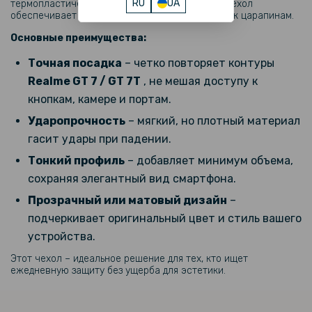
RU
UA
термопластического полиуретана (TPU), этот чехол
219 грн
обеспечивает гибкость, прочность и стойкость к царапинам.
Защитное стекло Full Screen Full Glue для Realme GT 7 / GT 7T
Основные преимущества:
Точная посадка
– четко повторяет контуры
263 грн
Realme GT 7 / GT 7T
, не мешая доступу к
329 грн
кнопкам, камере и портам.
Чехол Carbon Shield with Ring для Realme GT 7T / GT 7 с
поддержкой беспроводной зарядки
Ударопрочность
– мягкий, но плотный материал
гасит удары при падении.
Тонкий профиль
– добавляет минимум объема,
сохраняя элегантный вид смартфона.
Прозрачный или матовый дизайн
–
подчеркивает оригинальный цвет и стиль вашего
устройства.
Этот чехол – идеальное решение для тех, кто ищет
ежедневную защиту без ущерба для эстетики.