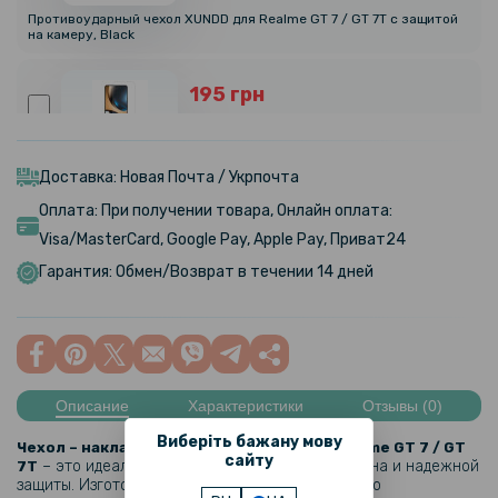
Противоударный чехол XUNDD для Realme GT 7 / GT 7T​​​ с защитой
на камеру, Black
195 грн
229 грн
Защитное стекло Tempered Glass 0.3mm для Realme GT 7 / GT 7T
Доставка: Новая Почта / Укрпочта
Оплата: При получении товара, Онлайн оплата:
144 грн
Visa/MasterCard, Google Pay, Apple Pay, Приват24
169 грн
Гарантия: Обмен/Возврат в течении 14 дней
Защитное стекло Full Screen Tempered Glass для Realme GT 7 / GT
7T
212 грн
249 грн
Описание
Характеристики
Отзывы (0)
Защитное стекло Privacy Full Screen для Realme GT 7 / GT 7T
Виберіть бажану мову
Чехол – накладка TPU Bamper Case для Realme GT 7 / GT
сайту
– это идеальное сочетание стильного дизайна и надежной
7T
186 грн
защиты. Изготовленный из высококачественного