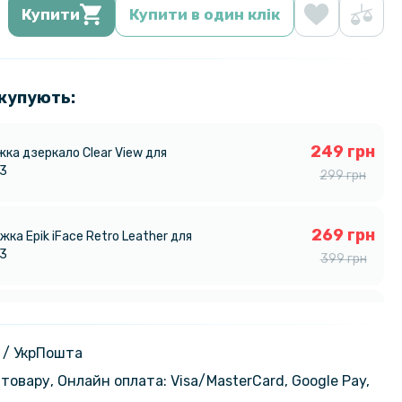
Купити
Купити в один клік
 купують:
249 грн
жка дзеркало Clear View для
33
299 грн
269 грн
ка Epik iFace Retro Leather для
33
399 грн
195 грн
кло Tempered Glass 0.3mm для
7 / GT 7T
229 грн
 / УкрПошта
товару, Онлайн оплата: Visa/MasterСard, Google Pay,
212 грн