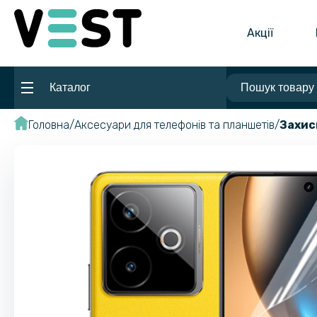
Акції
Каталог
Головна
Аксесуари для телефонів та планшетів
Захис