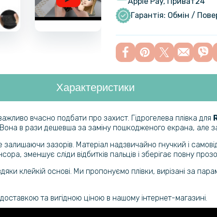
Apple Pay, Приват24
Захисне ск
GT 7 / GT 
Гарантія: Обмін / Пов
Чохол - к
7T / GT 7 
Характеристики
Протиудар
7 / GT 7T​​
ажливо вчасно подбати про захист. Гідрогелева плівка для
 Вона в рази дешевша за заміну пошкодженого екрана, але з
Захисне ск
 не залишаючи зазорів. Матеріал надзвичайно гнучкий і само
GT 7 / GT 
сора, зменшує сліди відбитків пальців і зберігає повну прозо
дяки клейкій основі. Ми пропонуємо плівки, вирізані за па
Чохол X&E 
металевою
камеру
доставкою та вигідною ціною в нашому інтернет-магазині.