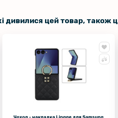
кі дивилися цей товар, також 
Чохол - накладка Lingge для Samsung