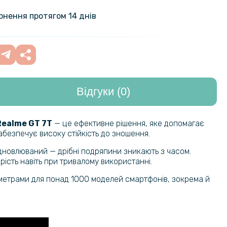
ло Privacy Full Screen для Realme
7T
249 грн
ернення протягом 14 днів
424 грн
нижка Beauty Case для Realme GT
з дзеркалом
499 грн
Відгуки (0)
764 грн
ний чохол XUNDD для Realme GT
 із захистом на камеру, Black
899 грн
Realme GT 7T
— це ефективне рішення, яке допомагає
абезпечує високу стійкість до зношення.
186 грн
ло Full Screen Full Glue для Realme
відновлюваний — дрібні подряпини зникають з часом.
7T
219 грн
рість навіть при тривалому використанні.
раметрами для понад 1000 моделей смартфонів, зокрема й
для Realme GT 7T / GT 7 з
288 грн
 вставкою та захистом на
339 грн