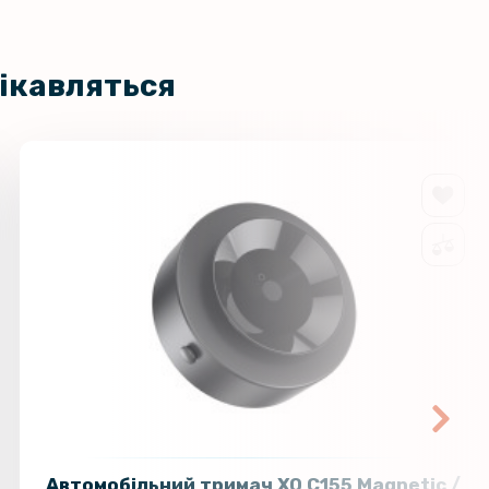
цікавляться
Автомобільний тримач XO C155 Magnetic /