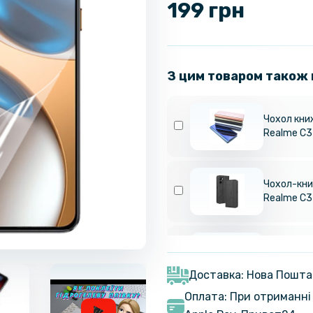
199 грн
З цим товаром також
Чохол кни
Realme C
Чохол-книж
Realme C
Захисне с
Realme GT 
Доставка: Нова Пошта
Оплата: При отриманні 