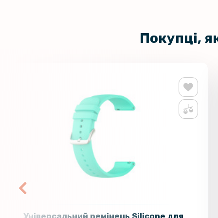
Покупці, я
Універсальний ремінець Silicone для