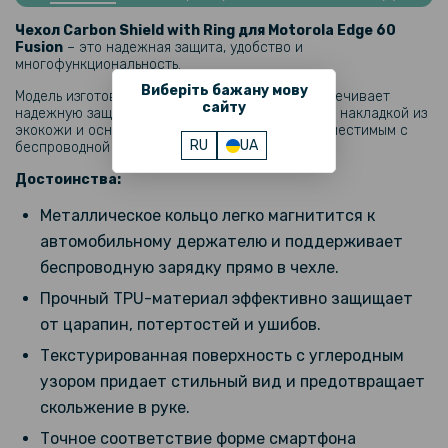
Противоударная гидрогелевая пленка Hydrogel Film для Motorola
Edge 60 Fusion, Transparent
Чехол Carbon Shield with Ring для Motorola Edge 60
Fusion
– это надежная защита, удобство и
многофункциональность.
319 грн
Виберіть бажану мову
Модель изготовлена ​​из прочного TPU, что обеспечивает
399 грн
сайту
надежную защиту смартфона. Панель украшена накладкой из
экокожи и оснащена встроенным кольцом, совместимым с
Противоударная гидрогелевая пленка Privacy HD Glossy для
RU
UA
беспроводной зарядкой.
Motorola Edge 60 Fusion (Антишпион, глянцевая)
Достоинства:
239 грн
Металлическое кольцо легко магнитится к
299 грн
автомобильному держателю и поддерживает
Гидрогелевая пленка iNobi Matte для Motorola Edge 60 Fusion,
беспроводную зарядку прямо в чехле.
Матовая
Прочный TPU-материал эффективно защищает
от царапин, потертостей и ушибов.
159 грн
Текстурированная поверхность с углеродным
199 грн
узором придает стильный вид и предотвращает
Противоударная гидрогелевая пленка Hydrogel Film для Motorola
Edge 60 Fusion на заднюю панель, Transparent
скольжение в руке.
Точное соответствие форме смартфона