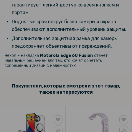
239 грн
гарантирует легкий доступ ко всем кнопкам и
299 грн
портам.
Гидрогелевая пленка iNobi Matte для Motorola Edge 60 Fusion на
Поднятые края вокруг блока камеры и экрана
заднюю панель, Матовая
обеспечивают дополнительный уровень защиты.
Дополнительная защитная рамка для камеры
314 грн
предохраняет объективы от повреждений.
369 грн
Чехол – накладка
Motorola Edge 60 Fusion
станет
Чехол - накладка Ricco Camera Sliding для Motorola Edge 60 Fusion
идеальным решением для тех, кто хочет сочетать
современный дизайн с надежностью.
339 грн
399 грн
Покупатели, которые смотрели этот товар,
Чехол - накладка Silicone Cover Full для Motorola Edge 60 Fusion
также интересуются
295 грн
369 грн
Чехол - накладка PC Matte Ring для Motorola Edge 60 Fusion