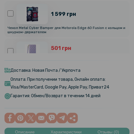
1 599 грн
Чехол Metal Cyber Bamper для Motorola Edge 60 Fusion с кольцом и
шнурком-держателем
501 грн
589 грн
Чехол - книжка Lingge для Motorola Edge 60 Fusion
Доставка: Новая Почта / Укрпочта
Оплата: При получении товара, Онлайн оплата:
159 грн
Visa/MasterCard, Google Pay, Apple Pay, Приват24
199 грн
Гарантия: Обмен/Возврат в течении 14 дней
Защитное стекло 3D Full Screen Tempered Glass для Motorola Edge
60 Fusion, Black
159 грн
199 грн
Описание
Характеристики
Отзывы (0)