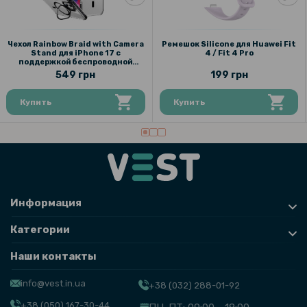
159 грн
199 грн
Чехол Rainbow Braid with Camera
Ремешок Silicone для Huawei Fit
Stand для iPhone 17 с
4 / Fit 4 Pro
Противоударная гидрогелевая пленка Hydrogel Film для Apple
поддержкой беспроводной
iPhone 12 Pro Max, Transparent
зарядки
549 грн
199 грн
Купить
Купить
Информация
Категории
Наши контакты
info@vest.in.ua
+38 (032) 288-01-92
+38 (050) 167-30-44