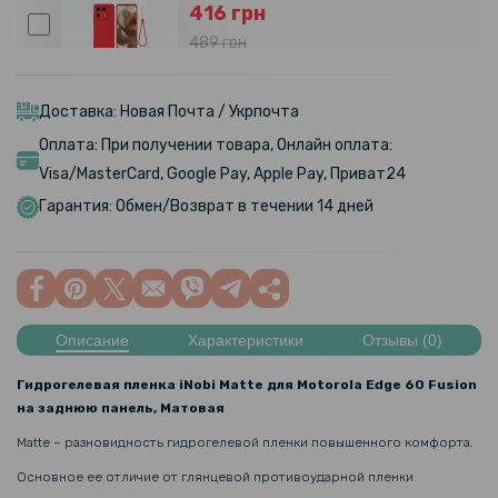
416 грн
489 грн
Чехол - накладка Silicone Cover Full для Motorola Edge 50 Ultra
Доставка: Новая Почта / Укрпочта
Оплата: При получении товара, Онлайн оплата:
369 грн
Visa/MasterCard, Google Pay, Apple Pay, Приват24
Чехол - накладка Ricco Camera Sliding для Motorola Moto G05 /
Гарантия: Обмен/Возврат в течении 14 дней
Moto E15
407 грн
479 грн
Описание
Характеристики
Отзывы (0)
Чехол - накладка Omeve Magnetic Ring для Motorola Moto G05 /
Moto E15
Гидрогелевая пленка iNobi Matte для Motorola Edge 60 Fusion
на заднюю панель, Матовая
389 грн
Matte – разновидность гидрогелевой пленки повышенного комфорта.
Основное ее отличие от глянцевой противоударной пленки
Чехол книжка Velvet Leather Case для Motorola Moto G05 / Moto E15