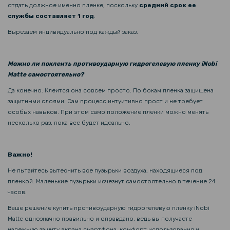
отдать должное именно пленке, поскольку
средний срок ее
Противоударный чехол - накладка Acryl Armor Shell Motorola Moto
G24, Black
службы составляет 1 год
.
Вырезаем индивидуально под каждый заказ.
169 грн
199 грн
Можно ли поклеить противоударную гидрогелевую пленку iNobi
Чехол - накладка Carbon для Motorola Moto G05 / Moto E15
Matte самостоятельно?
Да конечно. Клеится она совсем просто. По бокам пленка защищена
защитными слоями. Сам процесс интуитивно прост и не требует
особых навыков. При этом само положение пленки можно менять
несколько раз, пока все будет идеально.
Важно!
Не пытайтесь вытеснить все пузырьки воздуха, находящиеся под
пленкой. Маленькие пузырьки исчезнут самостоятельно в течение 24
часов.
Ваше решение купить противоударную гидрогелевую пленку iNobi
Matte однозначно правильно и оправдано, ведь вы получаете
надежную защиту экрана смартфона, комфорт использования и