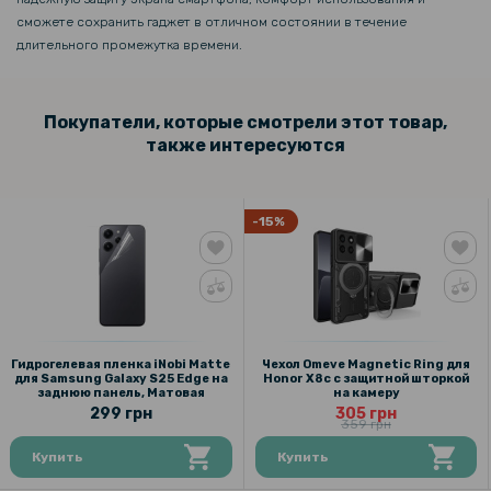
сможете сохранить гаджет в отличном состоянии в течение
длительного промежутка времени.
Покупатели, которые смотрели этот товар,
также интересуются
-15%
Гидрогелевая пленка iNobi Matte
Чехол Omeve Magnetic Ring для
для Samsung Galaxy S25 Edge на
Honor X8c с защитной шторкой
заднюю панель, Матовая
на камеру
299 грн
305 грн
359 грн
Купить
Купить