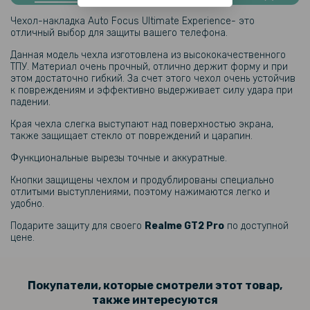
Чехол накладка Ricco Black Panther Armor для Realme GT2 Pro
Чехол-накладка Аuto Focus Ultimate Experience- это
отличный выбор для защиты вашего телефона.
159 грн
Данная модель чехла изготовлена из высококачественного
199 грн
ТПУ. Материал очень прочный, отлично держит форму и при
этом достаточно гибкий. За счет этого чехол очень устойчив
Противоударная гидрогелевая пленка Hydrogel Film для Realme
к повреждениям и эффективно выдерживает силу удара при
GT2 Pro, Transparent
падении.
Края чехла слегка выступают над поверхностью экрана,
159 грн
также защищает стекло от повреждений и царапин.
199 грн
Функциональные вырезы точные и аккуратные.
Противоударная гидрогелевая пленка Hydrogel Film для Realme
Кнопки защищены чехлом и продублированы специально
GT2 Pro на заднюю панель, Transparent
отлитыми выступлениями, поэтому нажимаются легко и
удобно.
Подарите защиту для своего
Realme GT2 Pro
по доступной
цене.
Покупатели, которые смотрели этот товар,
также интересуются