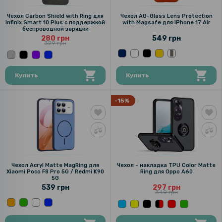
Чехол Carbon Shield with Ring для
Чехол AG-Glass Lens Protection
Infinix Smart 10 Plus с поддержкой
with Magsafe для iPhone 17 Air
беспроводной зарядки
280 грн
549 грн
329 грн
Купить
Купить
-15%
Чехол Acryl Matte MagRing для
Чехол - накладка TPU Color Matte
Xiaomi Poco F8 Pro 5G / Redmi K90
Ring для Oppo A60
5G
539 грн
297 грн
349 грн