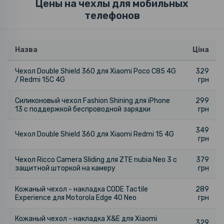
Цены на чехлы для мобильных
телефонов
Назва
Ціна
Чехол Double Shield 360 для Xiaomi Poco C85 4G
329
/ Redmi 15C 4G
грн
Силиконовый чехол Fashion Shining для iPhone
299
13 с поддержкой беспроводной зарядки
грн
349
Чехол Double Shield 360 для Xiaomi Redmi 15 4G
грн
Чехол Ricco Camera Sliding для ZTE nubia Neo 3 с
379
защитной шторкой на камеру
грн
Кожаный чехол - накладка CODE Tactile
289
Experience для Motorola Edge 40 Neo
грн
Кожаный чехол - накладка X&E для Xiaomi
329