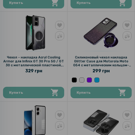
Купить
Купить
Чехол - накладка Acryl Cooling
Силиконовый чехол накладка
Armor для Infinix GT 30 Pro 5G / GT
Glitter Case для Motorola Moto
30 с металлической пластиной,
G54 с металлическим кольцом-
Black
зеркалом в комплекте
329 грн
299 грн
Купить
Купить