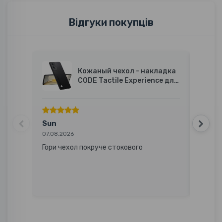
Відгуки покупців
Кожаный чехол - накладка
CODE Tactile Experience для
Motorola Edge 50 Fusion
Sun
Вале
07.08.2026
07.08.2
Гори чехол покруче стокового
Досит
ціною!