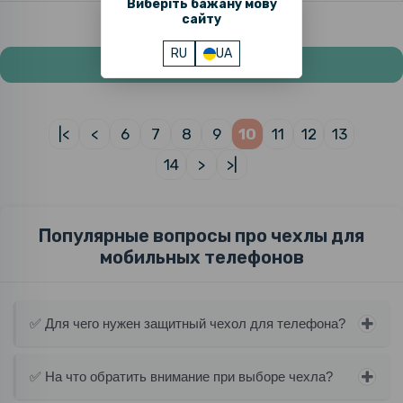
Виберіть бажану мову
сайту
RU
UA
Показать больше товаров
|<
<
6
7
8
9
10
11
12
13
14
>
>|
Популярные вопросы про чехлы для
мобильных телефонов
✅ Для чего нужен защитный чехол для телефона?
✅ На что обратить внимание при выборе чехла?