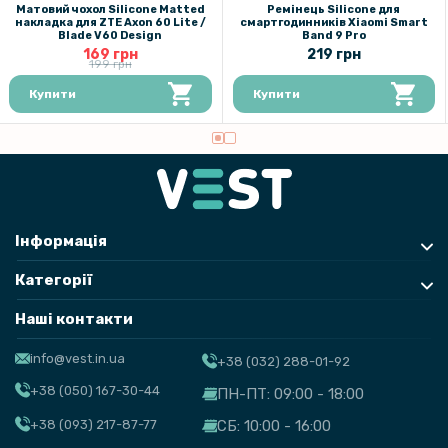
Матовий чохол Silicone Matted
Ремінець Silicone для
накладка для ZTE Axon 60 Lite /
смартгодинників Xiaomi Smart
Blade V60 Design​
Band 9 Pro
169 грн
219 грн
199 грн
Купити
Купити
Інформація
Категорії
Наші контакти
info@vest.in.ua
+38 (032) 288-01-92
+38 (050) 167-30-44
ПН-ПТ: 09:00 - 18:00
+38 (093) 217-87-77
СБ: 10:00 - 16:00