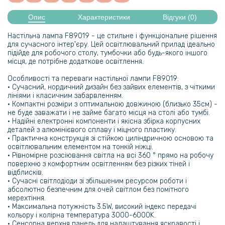
Опис
Характеристики
Відгуки (0)
Настільна лампа F89019 - це стильне і функціональне рішення
для сучасного інтер'єру. Цей освітлювальний прилад ідеально
підійде для робочого столу, тумбочки або будь-якого іншого
місця, де потрібне додаткове освітлення.
Особливості та переваги настільної лампи F89019:
• Сучасний, нордичний дизайн без зайвих елементів, з чіткими
лініями і класичним забарвленням.
• Компактні розміри з оптимальною довжиною (близько 35см) -
не буде заважати і не займе багато місця на столі або тумбі.
• Надійні електронні компоненти і якісна збірка корпусних
деталей з алюмінієвого сплаву і міцного пластику.
• Практична конструкція зі стійкою циліндричною основою та
освітлювальним елементом на тонкій ніжці.
• Рівномірне розсіювання світла на всі 360 ° прямо на робочу
поверхню з комфортним освітленням без різких тіней і
відблисків.
• Сучасні світлодіоди зі збільшеним ресурсом роботи і
абсолютно безпечним для очей світлом без помітного
мерехтіння.
• Максимальна потужність 3.5W, високий індекс передачі
кольору і колірна температура 3000-6000K.
• Сенсорна верхня панель для налаштування яскравості і