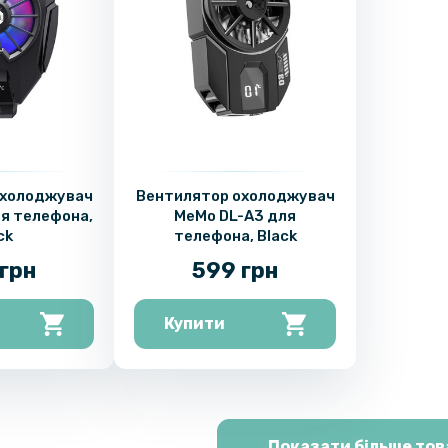
охолоджувач
Вентилятор охолоджувач
я телефона,
MeMo DL-A3 для
ck
телефона, Black
грн
599 грн
Купити
Показати більше тов