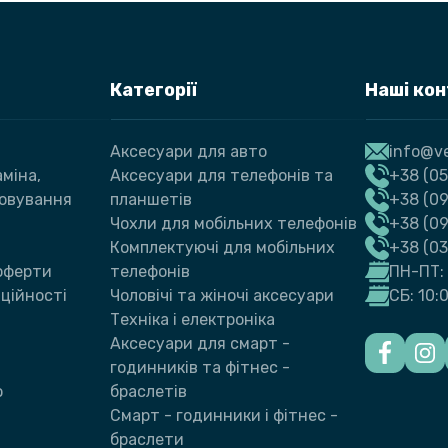
Категорії
Наші ко
Аксесуари для авто
info@ve
міна,
Аксесуари для телефонів та
+38 (05
говування
планшетів
+38 (09
Чохли для мобільних телефонів
+38 (0
Комплектуючі для мобільних
+38 (0
 оферти
телефонів
ПН-ПТ: 
ційності
Чоловічі та жіночі аксесуари
СБ: 10:
Техніка і електроніка
Аксесуари для смарт -
годинників та фітнес -
ю
браслетів
Смарт - годинники і фітнес -
браслети