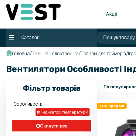
Акції
Каталог
Головна
Техніка і електроніка
Товари для геймерів
Ігр
Вентилятори Особливості І
Фільтр товарів
По популярнос
Особливості:
ТОП продаж
Індикатор температурИ
Скинути все