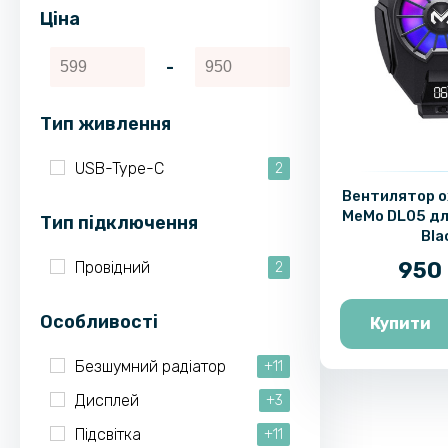
Ціна
-
Тип живлення
USB-Type-C
2
Вентилятор 
MeMo DL05 дл
Тип підключення
Bla
950 
Провідний
2
Особливості
Купити
Безшумний радіатор
+11
Дисплей
+3
Підсвітка
+11