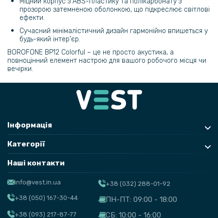
Міцний корпус з ABS-пластику та полікарбонату з
прозорою затемненою оболонкою, що підкреслює світлові
ефекти.
Сучасний мінімалістичний дизайн гармонійно впишеться у
будь-який інтер'єр.
BOROFONE BP12 Colorful – це не просто акустика, а
повноцінний елемент настрою для вашого робочого місця чи
вечірки.
Інформація
Категорії
Наші контакти
info@vest.in.ua
+38 (032) 288-01-92
+38 (050) 167-30-44
ПН-ПТ: 09:00 - 18:00
+38 (093) 217-87-77
СБ: 10:00 - 16:00