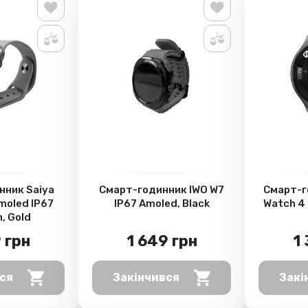
нник Saiya
Смарт-годинник IWO W7
Смарт-г
moled IP67
IP67 Amoled, Black
Watch 4 
, Gold
 грн
1 649 грн
1
ся
Закінчився
Закі