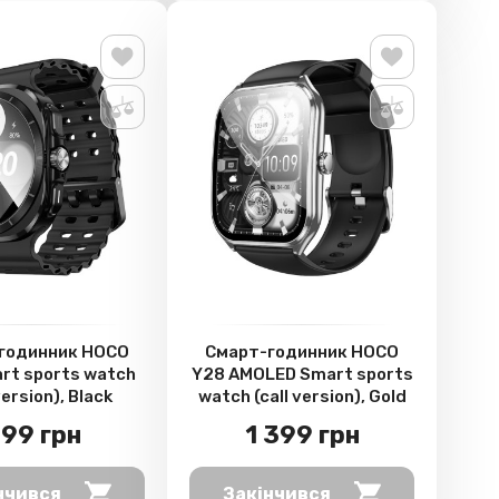
годинник HOCO
Смарт-годинник HOCO
rt sports watch
Y28 AMOLED Smart sports
version), Black
watch (call version), Gold
99 грн
1 399 грн
нчився
Закінчився