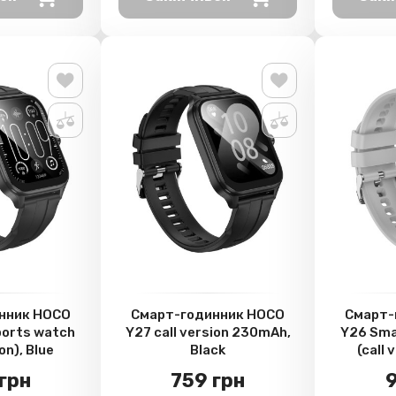
нник HOCO
Смарт-годинник HOCO
Смарт-
ports watch
Y27 call version 230mAh,
Y26 Sma
on), Blue
Black
(call 
грн
759 грн
9