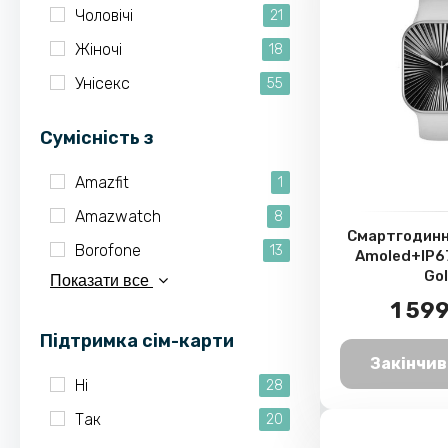
Чоловічі
21
Жіночі
18
Унісекс
55
Cумісність з
Amazfit
1
Amazwatch
8
Смартгодинн
Borofone
13
Amoled+IP6
Go
Показати все
1 599
Підтримка сім-карти
Закінчив
Ні
28
Так
20