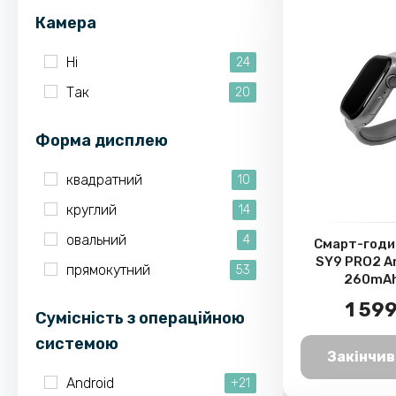
Камера
Ні
24
Так
20
Форма дисплею
квадратний
10
круглий
14
овальний
4
Смарт-годи
SY9 PRO2 A
прямокутний
53
260mAh
1 599
Сумісність з операційною
системою
Закінчив
Android
+21