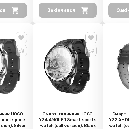
ся
Закінчився
Закі
нник HOCO
Смарт-годинник HOCO
Смарт-
mart sports
Y24 AMOLED Smart sports
Y22 AMOL
sion), Silver
watch (call version), Black
watch (ca