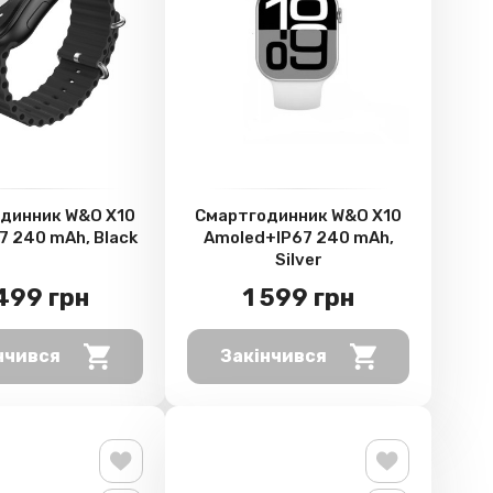
динник W&O X10
Смартгодинник W&O X10
67 240 mAh, Black
Amoled+IP67 240 mAh,
Silver
 499 грн
1 599 грн
нчився
Закінчився