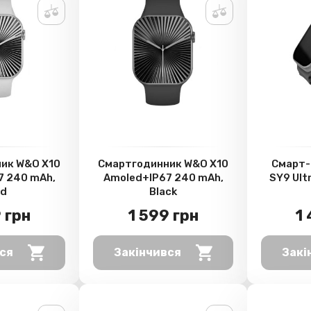
ик W&O X10
Смартгодинник W&O X10
Смарт-
7 240 mAh,
Amoled+IP67 240 mAh,
SY9 Ult
ld
Black
 грн
1 599 грн
1
ся
Закінчився
Закі