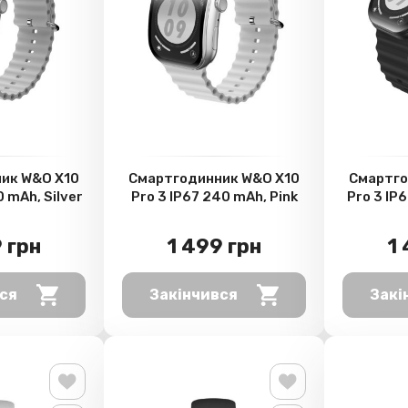
ик W&O X10
Смартгодинник W&O X10
Смартго
0 mAh, Silver
Pro 3 IP67 240 mAh, Pink
Pro 3 IP
 грн
1 499 грн
1
ся
Закінчився
Закі