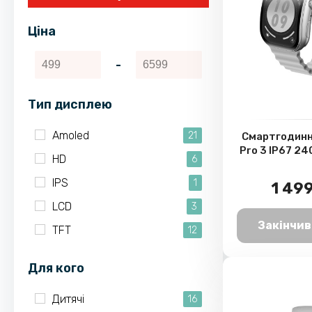
Ціна
-
Тип дисплею
Amoled
21
Смартгодинн
Pro 3 IP67 24
HD
6
IPS
1
1 499
LCD
3
Закінчив
TFT
12
Для кого
Дитячі
16