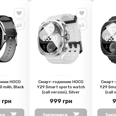
нник HOCO
Смарт-годинник HOCO
Смарт-
 mAh, Black
Y29 Smart sports watch
Y29 Sma
(call version), Silver
(call 
 грн
999 грн
9
ся
Закінчився
Закі