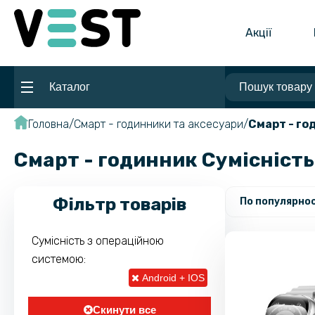
Акції
Каталог
Головна
Смарт - годинники та аксесуари
Смарт - го
Смарт - годинник Сумісність
Фільтр товарів
По популярнос
Сумісність з операційною
системою:
Android + IOS
Скинути все