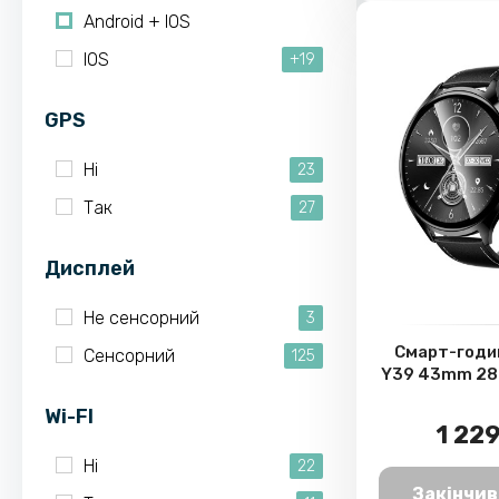
Android + IOS
IOS
+19
GPS
Ні
23
Так
27
Дисплей
Не сенсорний
3
Смарт-годи
Сенсорний
125
Y39 43mm 280
Wi-FI
1 229
Ні
22
Закінчив