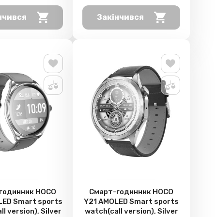
нчився
Закінчився
годинник HOCO
Смарт-годинник HOCO
ED Smart sports
Y21 AMOLED Smart sports
ll version), Silver
watch(call version), Silver