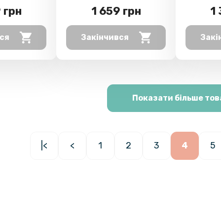
 грн
1 659 грн
1
ся
Закінчився
Закі
Показати більше тов
|<
<
1
2
3
4
5