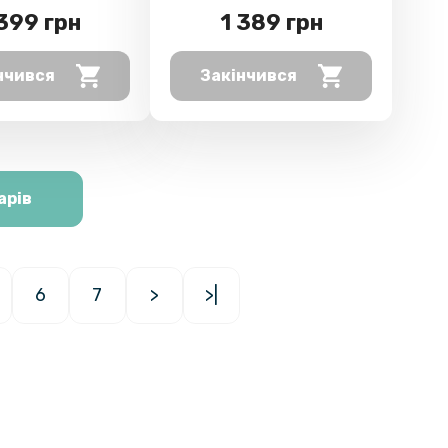
 399 грн
1 389 грн
нчився
Закінчився
арів
6
7
>
>|