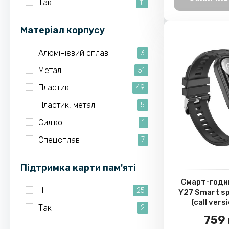
Так
11
Матеріал корпусу
Алюмінієвий сплав
3
Метал
51
Пластик
49
Пластик, метал
5
Силікон
1
Спецсплав
7
Підтримка карти пам'яті
Смарт-годи
Ні
25
Y27 Smart s
(call versi
Так
2
759 