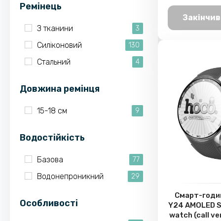
Ремінець
Закінчив
З тканини
3
Силіконовий
130
Стальний
4
Довжина ремінця
15-18 см
9
Водостійкість
Базова
77
Водонепроникний
29
Смарт-годи
Особливості
Y24 AMOLED S
watch (call ver