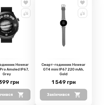
одинник Howear
Смарт-годинник Howear
Pro Amoled IP67,
GT4 mini IP67 220 mAh,
Grey
Gold
 399 грн
1 549 грн
нчився
Закінчився