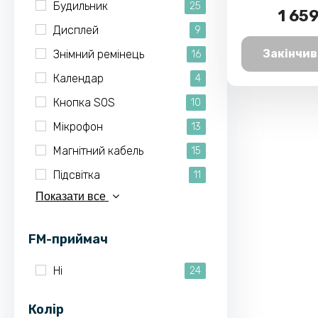
Будильник
25
1 659
Дисплей
9
Закінчив
Знімний ремінець
16
Календар
4
Кнопка SOS
10
Мікрофон
13
Магнітний кабель
15
Підсвітка
11
Показати все
FM-приймач
Ні
24
Колір