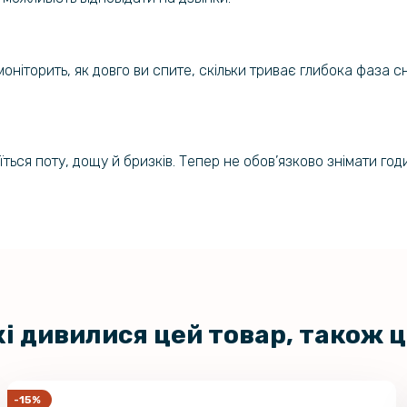
 моніторить, як довго ви спите, скільки триває глибока фаза 
ься поту, дощу й бризків. Тепер не обов’язково знімати год
кі дивилися цей товар, також 
-15%