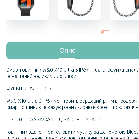
Опис
Смартгодинник W&O X10 Ultra 3 IP67 — багатофункціональн
оснащений великим дисплеєм.
ФУНКЦІОНАЛЬНІСТЬ
W&O X10 Ultra 3 IP67 моніторить серцевий ритм впродовж д
смартгодинник показує рівень кисню в крові, тиск, фізичну
НІЧОГО НЕ ЗАВАЖАЄ ПІД ЧАС ТРЕНУВАНЬ
Годинник здатен транслювати музику за допомогою Bluetoo
цього, годинник транслює повідомлення з телефону й дає 