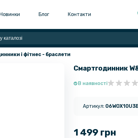
Новинки
Блог
Контакти
динники і фітнес - браслети
Смартгодинник W&O
В наявності
Артикул:
06WOX10U3
1 499 грн