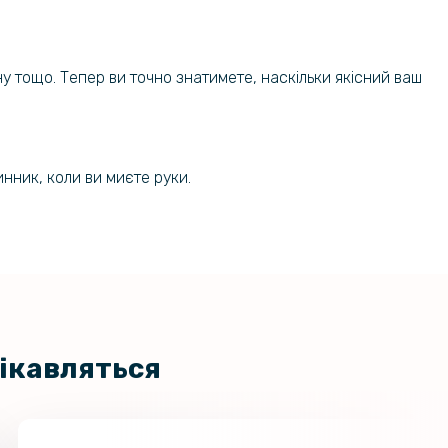
сну тощо. Тепер ви точно знатимете, наскільки якісний ваш
инник, коли ви миєте руки.
цікавляться