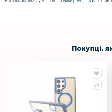
Встановлюється дуже легко завдяки рамці, що йде в компл
Покупці, я