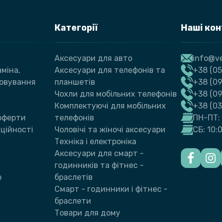
Категорії
Наші ко
Аксесуари для авто
info@ve
міна,
Аксесуари для телефонів та
+38 (05
говування
планшетів
+38 (09
Чохли для мобільних телефонів
+38 (0
Комплектуючі для мобільних
+38 (0
 оферти
телефонів
ПН-ПТ: 
ційності
Чоловічі та жіночі аксесуари
СБ: 10:
Техніка і електроніка
Аксесуари для смарт -
годинників та фітнес -
ю
браслетів
Смарт - годинники і фітнес -
браслети
Товари для дому