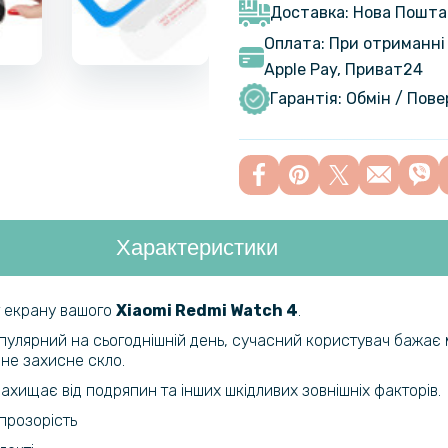
Black
Доставка: Нова Пошта
Оплата: При отриманні 
Apple Pay, Приват24
Ремінець E
Watch 4
Гарантія: Обмін / Пов
Протиудар
Cover PMMA
Характеристики
Захисне ск
Apple iPhon
т екрану вашого
Xiaomi Redmi Watch 4​
.
Протиудар
опулярний на сьогоднішній день, сучасний користувач бажає
Film для X
рне захисне скло.
Transpare
хищає від подряпин та інших шкідливих зовнішніх факторів.
прозорість
Захисний 