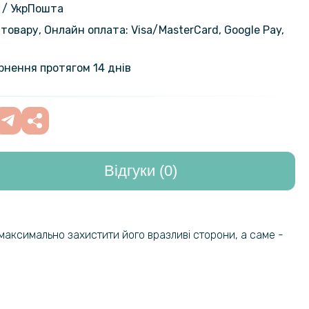
 / УкрПошта
товару, Онлайн оплата: Visa/MasterСard, Google Pay,
thnic Style для Xiaomi Redmi
449 грн
ернення протягом 14 днів
не захисне скло SoftGlass Full
139 грн
 для Xiaomi Redmi Watch 4, Black
Відгуки (0)
161 грн
ло AMULET 2.5D HD Antistatic для
e XR / 11, Black
189 грн
на гідрогелева плівка Hydrogel
 максимально захистити його вразливі сторони, а саме -
199 грн
iaomi Redmi Note 13 Pro 5g,
nt
101 грн
силіконовий чохол для