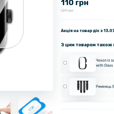
110 грн
129 грн
Акція на товар діє з 13.
З цим товаром також
Чохол із з
with Glass
Ремінець S
Магнітний
годинника 