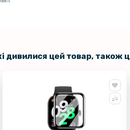
екті.
смартгоди
кі дивилися цей товар, також 