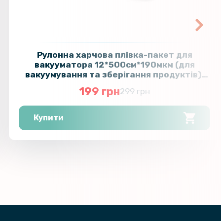
Рулонна харчова плівка-пакет для
вакууматора 12*500см*190мкм (для
вакуумування та зберігання продуктів),
Transparent
199 грн
299 грн
Купити