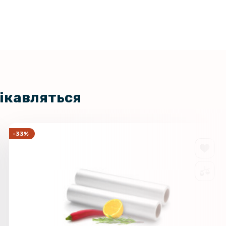
нника Xiaomi Redmi Watch 4
119 грн
цікавляться
-33%