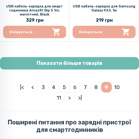
USB кабель-зарядка для смарт
USB кабель-зарядка для Samsung
годинника Amazfit Bip 5 1m,
Galaxy Fit3, 1м
магнітний, Black
329 грн
219 грн
Очікується
Очікується
Показати більше товарів
|<
<
3
4
5
6
7
8
9
10
11
>
>|
Поширені питання про зарядні пристрої
для смартгодинників