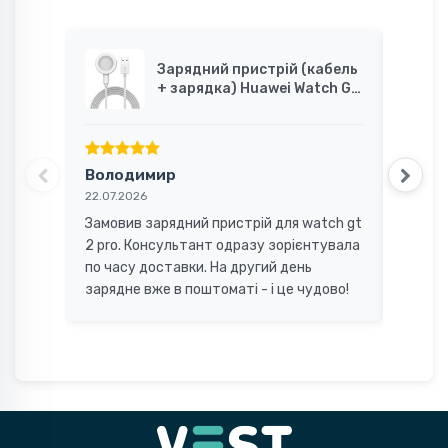
Зарядний пристрій (кабель
+ зарядка) Huawei Watch GT
2 Pro / GT3 / GT Runner /
Watch 3 / 3 Pro / D, 1м
Володимир
Олек
22.07.2026
07.10.2
Замовив зарядний пристрій для watch gt
Нормал
2 pro. Консультант одразу зорієнтувала
викону
по часу доставки. На другий день
зарядне вже в поштоматі - і це чудово!