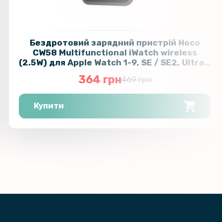
Бездротовий зарядний пристрій Hoco
CW58 Multifunctional iWatch wireless
(2.5W) для Apple Watch 1-9, SE / SE2, Ultra /
Ultra2 Type-C, Black
364 грн
469 грн
Купити