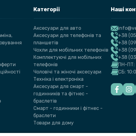
Категорії
Наші ко
Аксесуари для авто
info@ve
міна,
Аксесуари для телефонів та
+38 (05
говування
планшетів
+38 (09
Чохли для мобільних телефонів
+38 (0
Комплектуючі для мобільних
+38 (0
 оферти
телефонів
ПН-ПТ: 
ційності
Чоловічі та жіночі аксесуари
СБ: 10:
Техніка і електроніка
Аксесуари для смарт -
годинників та фітнес -
ю
браслетів
Смарт - годинники і фітнес -
браслети
Товари для дому