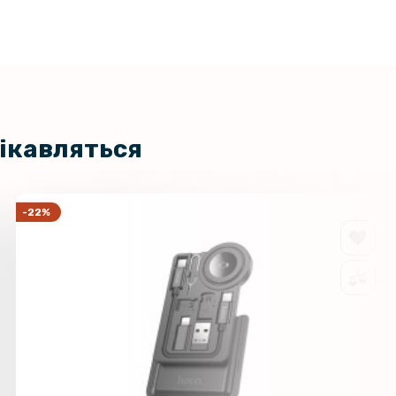
цікавляться
-22%