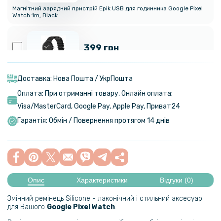
Магнітний зарядний пристрій Epik USB для годинника Google Pixel
Watch 1m, Black
399 грн
Ремінець Ocean Band для Google Pixel Watch
Доставка: Нова Пошта / УкрПошта
Оплата: При отриманні товару, Онлайн оплата:
424 грн
Visa/MasterСard, Google Pay, Apple Pay, Приват24
499 грн
Гарантія: Обмін / Повернення протягом 14 днів
Металевий ремінець Milanese Magnetic для смарт-годинників
Google Pixel Watch
135 грн
159 грн
Опис
Характеристики
Відгуки (0)
Силіконовий чохол для Google Pixel Watch​ із захистом на екран
Змінний ремінець Silicone - лаконічний і стильний аксесуар
для Вашого
Google Pixel Watch
.
159 грн