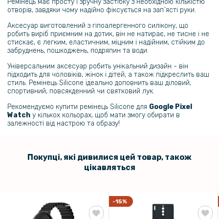
Ремінець має просту і зручну застібку з необхідною кількістю
199 грн
отворів, завдяки чому надійно фіксується на зап`ясті руки.
Протиударна гідрогелева плівка Hydrogel Film для Google Pixel
Аксесуар виготовлений з гіпоалергенного силікону, що
Watch, Transparent
робить виріб приємним на дотик, він не натирає, не тисне і не
стискає, є легким, еластичним, міцним і надійним, стійким до
забруднень, пошкоджень, подряпин та води.
84 грн
Універсальним аксесуар робить унікальний дизайн - він
99 грн
підходить для чоловіків, жінок і дітей, а також підкреслить ваш
стиль. Ремінець Silicone ідеально доповнить ваш діловий,
Захисне скло SoftGlass Full Cover для Google Pixel Watch, Black
спортивний, повсякденний чи святковий лук.
Рекомендуємо купити ремінець Silicone для
Google Pixel
159 грн
Watch
у кількох кольорах, щоб мати змогу обирати в
199 грн
залежності від настрою та образу!
Протиударна гідрогелева плівка Hydrogel Film для Google Pixel
Watch 3 41mm, Transparent
Покупці, які дивилися цей товар, також
цікавляться
159 грн
199 грн
Протиударна гідрогелева плівка Hydrogel Film для Google Pixel
-15%
Watch 3 45mm, Transparent