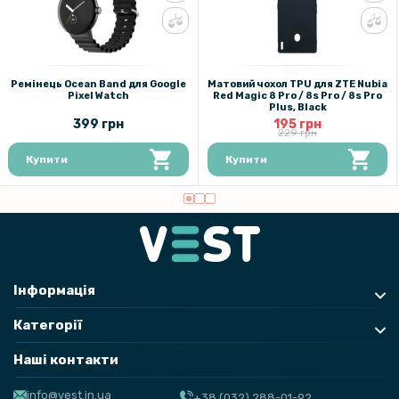
Ремінець Ocean Band для Google
Матовий чохол TPU для ZTE Nubia
Pixel Watch
Red Magic 8 Pro / 8s Pro / 8s Pro
Plus, Black
399 грн
195 грн
229 грн
Купити
Купити
Інформація
Категорії
Наші контакти
info@vest.in.ua
+38 (032) 288-01-92