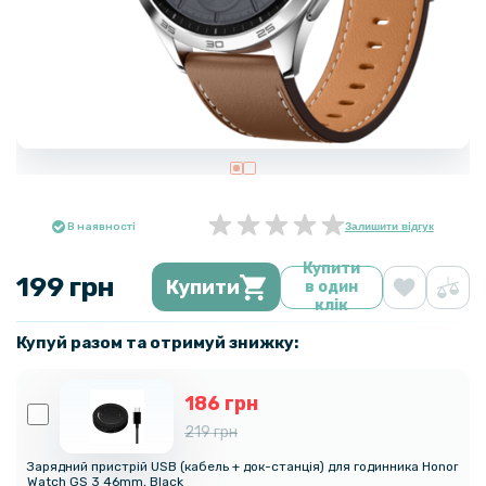
В наявності
Залишити відгук
Купити
199 грн
Купити
в один
клік
Купуй разом та отримуй знижку:
186 грн
219 грн
Зарядний пристрій USB (кабель + док-станція) для годинника Honor
Watch GS 3 46mm, Black