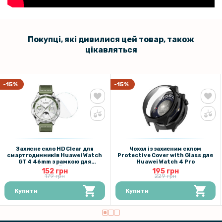
Покупці, які дивилися цей товар, також
цікавляться
-15%
-15%
Захисне скло HD Clear для
Чохол із захисним склом
смартгодинників Huawei Watch
Protective Cover with Glass для
GT 4 46mm з рамкою для
Huawei Watch 4 Pro
поклейки
152 грн
195 грн
179 грн
229 грн
Купити
Купити