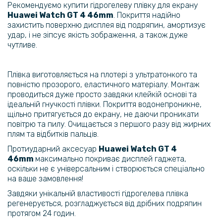
Рекомендуємо купити гідрогелеву плівку для екрану
Чохол-накладка Armor Case with Card Slot для Samsung Galaxy S21
Huawei Watch GT 4 46mm
. Покриття надійно
FE
захистить поверхню дисплея від подряпин, амортизує
удар, і не зіпсує якість зображення, а також дуже
чутливе.
159 грн
199 грн
Плівка виготовляється на плотері з ультратонкого та
Протиударна гідрогелева плівка Hydrogel Film для Xiaomi Redmi
Note 13 Pro Plus 5g, Transparent
повністю прозорого, еластичного матеріалу. Монтаж
проводиться дуже просто завдяки клейкій основі та
ідеальній гнучкості плівки. Покриття водонепроникне,
169 грн
щільно притягується до екрану, не даючи проникати
199 грн
повітрю та пилу. Очищається з першого разу від жирних
плям та відбитків пальців.
Чохол із захисним склом Protective Cover with Glass для Huawei
Watch GT 4 41mm
Протиударний аксесуар
Huawei Watch GT 4
46mm
максимально покриває дисплей гаджета,
оскільки не є універсальним і створюється спеціально
99 грн
на ваше замовлення!
119 грн
Завдяки унікальній властивості гідрогелева плівка
Захисне скло Tempered Glass Full Cover для смартгодинників
регенерується, розгладжується від дрібних подряпин
Huawei Watch GT 4 46mm, Black
протягом 24 годин.