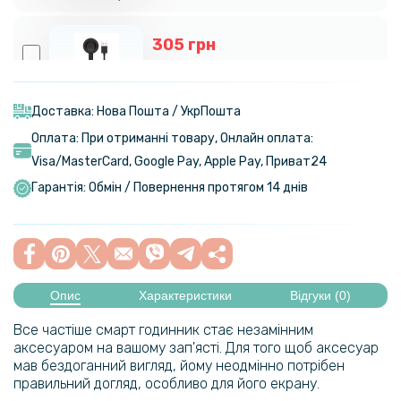
305 грн
359 грн
Магнітний зарядний пристрій USB - Type-C для смартгодинників
Huawei Watch 5 / 4 / 4 Pro 2A, Black
Доставка: Нова Пошта / УкрПошта
Оплата: При отриманні товару, Онлайн оплата:
254 грн
Visa/MasterСard, Google Pay, Apple Pay, Приват24
299 грн
Гарантія: Обмін / Повернення протягом 14 днів
Металевий ремінець Milanese Magnetic для смарт-годинників
Huawei Watch GT 4 46mm, 22mm
305 грн
359 грн
Опис
Характеристики
Відгуки (0)
USB кабель-зарядка для годинника Huawei Watch GT 4, Black
Все частіше смарт годинник стає незамінним
аксесуаром на вашому зап'ясті. Для того щоб аксесуар
мав бездоганний вигляд, йому неодмінно потрібен
365 грн
правильний догляд, особливо для його екрану.
429 грн