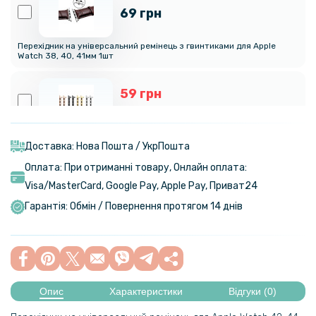
69 грн
Перехідник на універсальний ремінець з гвинтиками для Apple
Watch 38, 40, 41мм 1шт
59 грн
69 грн
Перехідник на універсальний ремінець 20mm для Apple Watch 38 /
40 / 41 1шт
Доставка: Нова Пошта / УкрПошта
Оплата: При отриманні товару, Онлайн оплата:
Visa/MasterСard, Google Pay, Apple Pay, Приват24
299 грн
Гарантія: Обмін / Повернення протягом 14 днів
Ремінець Milanese Loop для Apple Watch 42 / 44 / 45 / 46 / 49mm
279 грн
399 грн
Опис
Характеристики
Відгуки (0)
Ремінець Epik Nylon для Apple Watch 42 / 44 / 45 / 49mm