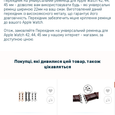
Перехідник на універсальний ремінець для Apple Watch 42, 44,
45 мм - дозволяє вам використовувати будь - які універсальні
ремінці шириною 22мм на ваш смак. Виготовлений даний
249 грн
перехідник із високоякісного металу, що гарантує його
довговічність. Перехідник забезпечить міцне кріплення ремінця
до вашого Apple Watch.
Ремінець Ocean Band для Apple Watch 42 / 44 / 45 / 49 mm
Отож, замовляйте Перехідник на універсальний ремінець для
Apple Watch 42, 44, 45 мм у нашому інтернет - магазині, за
144 грн
доступною ціною.
169 грн
Чохол із захисним склом Protective Cover with Glass для Apple
Watch 45mm
Покупці, які дивилися цей товар, також
цікавляться
69 грн
Перехідник на універсальний ремінець для Apple Watch 38, 40, 41
на ширину 22mm 1шт
89 грн