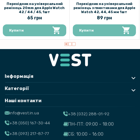
Перехідник на універсальний ремінець з гвинтиками для Apple
Перехідник на універсальний
Перехідник на універсальний
Watch 42, 44, 45 мм 1шт
ремінець 20mm для Apple Watch
ремінець з гвинтиками для Apple
42 / 44 / 45, 1шт
Watch 42, 44, 45 мм 1шт
65 грн
89 грн
52 грн
Купити
Купити
65 грн
Перехідник на універсальний ремінець 20mm для Apple Watch 42 /
44 / 45, 1шт
Інформація
Категорії
Наші контакти
info@vest.in.ua
+38 (032) 288-01-92
+38 (050) 167-30-44
ПН-ПТ: 09:00 - 18:00
+38 (093) 217-87-77
СБ: 10:00 - 16:00