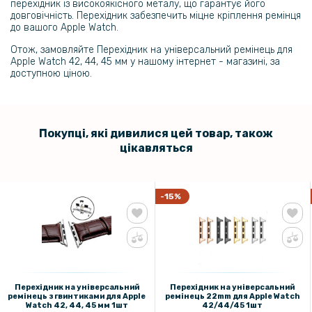
279 грн
перехідник із високоякісного металу, що гарантує його
довговічність. Перехідник забезпечить міцне кріплення ремінця
399 грн
до вашого Apple Watch.
Ремінець Epik Nylon для Apple Watch 42 / 44 / 45 / 49mm
Отож, замовляйте Перехідник на універсальний ремінець для
Apple Watch 42, 44, 45 мм у нашому інтернет - магазині, за
доступною ціною.
249 грн
Ремінець Ocean Band для Apple Watch 42 / 44 / 45 / 49 mm
Покупці, які дивилися цей товар, також
цікавляться
144 грн
169 грн
-15%
Чохол із захисним склом Protective Cover with Glass для Apple
Watch 45mm
69 грн
Перехідник на універсальний ремінець для Apple Watch 38, 40, 41
Перехідник на універсальний
Перехідник на універсальний
на ширину 22mm 1шт
ремінець з гвинтиками для Apple
ремінець 22mm для Apple Watch
Watch 42, 44, 45 мм 1шт
42/44/45 1шт