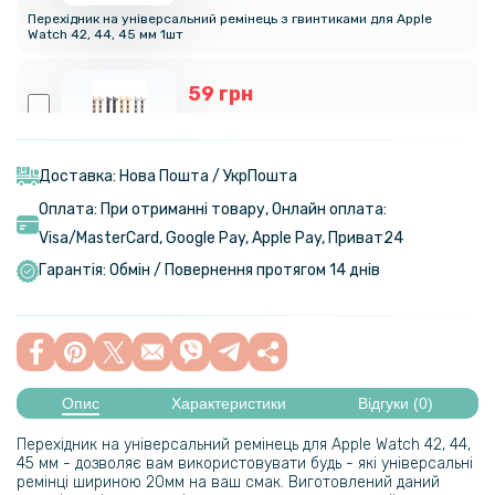
Перехідник на універсальний ремінець з гвинтиками для Apple
Watch 42, 44, 45 мм 1шт
59 грн
69 грн
Перехідник на універсальний ремінець 20mm для Apple Watch 38 /
40 / 41 1шт
Доставка: Нова Пошта / УкрПошта
Оплата: При отриманні товару, Онлайн оплата:
Visa/MasterСard, Google Pay, Apple Pay, Приват24
69 грн
Гарантія: Обмін / Повернення протягом 14 днів
Перехідник на універсальний ремінець з гвинтиками для Apple
Watch 38, 40, 41мм 1шт
299 грн
Опис
Характеристики
Відгуки (0)
Ремінець Milanese Loop для Apple Watch 42 / 44 / 45 / 46 / 49mm
Перехідник на універсальний ремінець для Apple Watch 42, 44,
45 мм - дозволяє вам використовувати будь - які універсальні
ремінці шириною 20мм на ваш смак. Виготовлений даний