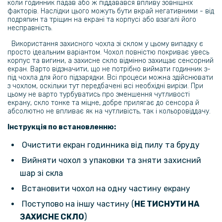
коли годинник падав або ж піддавався впливу зовнішніх
195 грн
факторів. Наслідки цього можуть бути вкрай негативними - від
подряпин та тріщин на екрані та корпусі або взагалі його
229 грн
несправність.
Cиликоновий чохол Protective Cover для смартгодинників Garmin
Використання захисного чохла зі склом у цьому випадку є
Fenix 8 51mm
просто ідеальним варіантом. Чохол повністю покриває увесь
корпус та вигини, а захисне скло відмінно захищає сенсорний
84 грн
екран. Варто відзначити, що не потрібно виймати годинник з-
під чохла для його підзарядки. Всі процеси можна здійснювати
99 грн
з чохлом, оскільки тут передбачені всі необхідні вирізи. При
цьому не варто турбуватись про зменшення чутливості
Захисне скло HD Clear для смартгодинників Garmin Fenix 8 51mm
екрану, скло тонке та міцне, добре прилягає до сенсора й
абсолютно не впливає як на чутливість, так і кольоровіддачу.
159 грн
Інструкція по встановленню:
199 грн
Очистити екран годинника від пилу та бруду
Протиударна гідрогелева плівка Hydrogel Film для Garmin Fenix 8
Вийняти чохол з упаковки та зняти захисний
51mm (6 шт), Transparent
шар зі скла
254 грн
Встановити чохол на одну частину екрану
299 грн
Поступово на іншу частину (
НЕ ТИСНУТИ НА
ЗАХИСНЕ СКЛО
)
Ремінець Silicone для Garmin Fenix 8 51mm