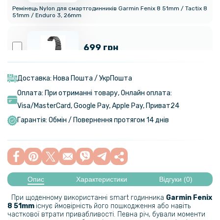
Ремінець Nylon для смартгодинників Garmin Fenix 8 51mm / Tactix 8
51mm / Enduro 3, 26mm
699 грн
Металевий ремінець Metal Classic для Garmin Fenix 8 51mm / Tactix
8 51mm / Enduro 3, 26мм
Доставка: Нова Пошта / УкрПошта
Оплата: При отриманні товару, Онлайн оплата:
424 грн
Visa/MasterСard, Google Pay, Apple Pay, Приват24
499 грн
Гарантія: Обмін / Повернення протягом 14 днів
Металевий ремінець Milanese Magnetic для смартгодинників
Garmin Fenix 8 51mm / Tactix 8 51mm / Enduro 3, 26mm
799 грн
Опис
Характеристики
Відгуки (0)
Ремінець Nylon Voyage Challenge для смартгодинників Garmin Fenix
При щоденному використанні smart годинника
Garmin Fenix
8 51mm / 8 Pro 51 mm / Quatix 8 51mm, 26mm
8 51mm
існує ймовірність його пошкодження або навіть
часткової втрати привабливості. Певна річ, бували моменти