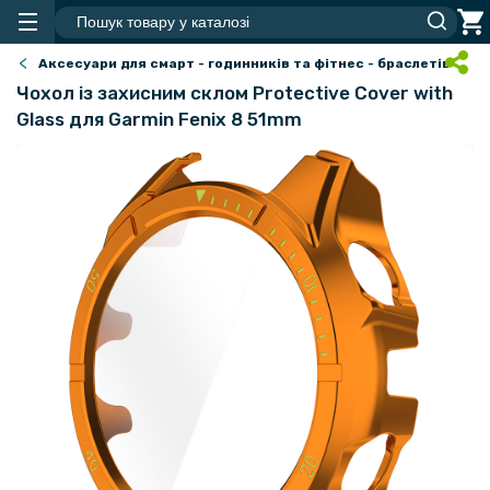
Аксесуари для смарт - годинників та фітнес - браслетів
Чохол із захисним склом Protective Cover with
Glass для Garmin Fenix 8 51mm