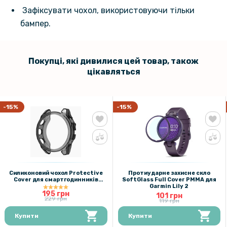
Зафіксувати чохол, використовуючи тільки
бампер.
Покупці, які дивилися цей товар, також
цікавляться
-15%
-15%
Cиликоновий чохол Protective
Протиударне захисне скло
Cover для смартгодинників
SoftGlass Full Cover PMMA для
Garmin Fenix 8 51mm
Garmin Lily 2
195 грн
101 грн
229 грн
119 грн
Купити
Купити