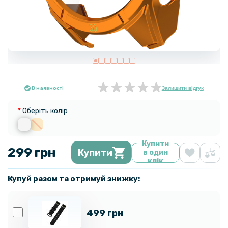
В наявності
Залишити відгук
Оберіть колір
Купити
299 грн
Купити
в один
клік
Купуй разом та отримуй знижку:
499 грн