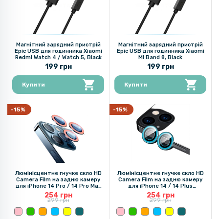
Магнітний зарядний пристрій
Магнітний зарядний пристрій
Epic USB для годинника Xiaomi
Epic USB для годинника Xiaomi
Redmi Watch 4 / Watch 5, Black
Mi Band 8, Black
199 грн
199 грн
Купити
Купити
-15%
-15%
Люмінісцентне гнучке скло HD
Люмінісцентне гнучке скло HD
Camera Film на задню камеру
Camera Film на задню камеру
для iPhone 14 Pro / 14 Pro Max
для iPhone 14 / 14 Plus
(світиться в темряві)
(світиться в темряві)
254 грн
254 грн
299 грн
299 грн