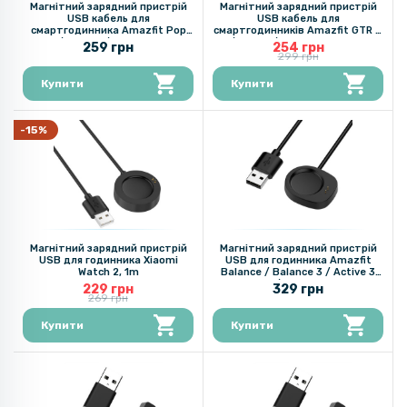
Магнітний зарядний пристрій
Магнітний зарядний пристрій
USB кабель для
USB кабель для
смартгодинника Amazfit Pop
смартгодинників Amazfit GTR 4
GTR2 / Zepp e / GTS2 1м, Black
/ GTS 4 / T-Rex 2 1м, Black
259 грн
254 грн
299 грн
Купити
Купити
-15%
Магнітний зарядний пристрій
Магнітний зарядний пристрій
USB для годинника Xiaomi
USB для годинника Amazfit
Watch 2, 1m
Balance / Balance 3 / Active 3
Premium / Active Max​, Black
229 грн
329 грн
269 грн
Купити
Купити