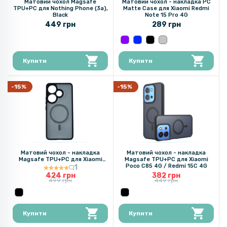
Матовий чохол Magsafe
Матовий чохол - накладка PC
TPU+PC для Nothing Phone (3a),
Matte Case для Xiaomi Redmi
Black
Note 15 Pro 4G
449 грн
289 грн
Купити
Купити
-15%
-15%
Матовий чохол - накладка
Матовий чохол - накладка
Magsafe TPU+PC для Xiaomi
Magsafe TPU+PC для Xiaomi
Poco F6 / Redmi Turbo 3
Poco C85 4G / Redmi 15C 4G
1
424 грн
382 грн
499 грн
449 грн
Купити
Купити