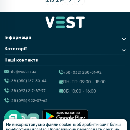
213
214
>
>|
Інформація
Категорії
Наші контакти
info@vest.in.ua
+38 (032) 288-01-92
+38 (050) 167-30-44
ПН-ПТ: 09:00 - 18:00
+38 (093) 217-87-77
СБ: 10:00 - 16:00
+38 (098) 922-07-63
Ми використовуємо файли cookie, щоб зробити сайт більш
© VEST
комфортним для Вас. Продовжуючи переглядати сайт, Ви