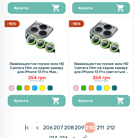
Купити
Купити
-15%
-15%
Люмінісцентне гнучке скло HD
Люмінісцентне гнучке скло HD
Camera Film на задню камеру
Camera Film на задню камеру
для iPhone 13 Pro Max
для iPhone 13 Pro (світиться в
(світиться в темряві)
темряві)
254 грн
254 грн
299 грн
299 грн
Купити
Купити
|<
<
206
207
208
209
210
211
212