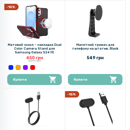
-15%
Матовий чохол – накладка Dual
Магнітний тримач для
Color Camera Stand для
телефону на штатив, Black
Samsung Galaxy S24 FE
450 грн
549 грн
529 грн
Купити
Купити
-15%