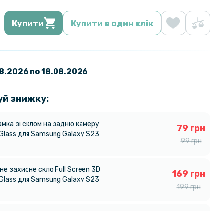
Купити
Купити в один клік
08.2026 по 18.08.2026
уй знижку:
амка зі склом на задню камеру
79 грн
Glass для Samsung Galaxy S23
99 грн
е захисне скло Full Screen 3D
169 грн
Glass для Samsung Galaxy S23
199 грн
203 грн