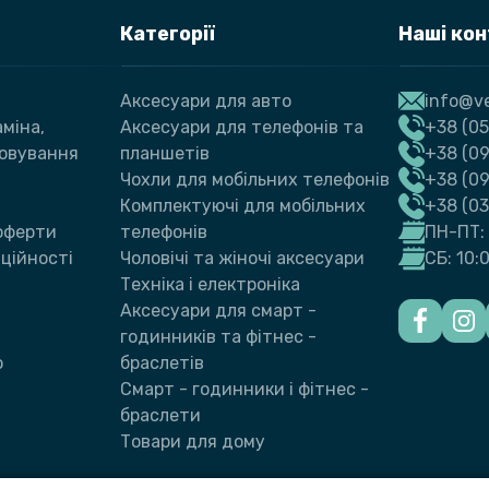
Категорії
Наші ко
Аксесуари для авто
info@ve
міна,
Аксесуари для телефонів та
+38 (05
говування
планшетів
+38 (09
Чохли для мобільних телефонів
+38 (0
Комплектуючі для мобільних
+38 (0
 оферти
телефонів
ПН-ПТ: 
ційності
Чоловічі та жіночі аксесуари
СБ: 10:
Техніка і електроніка
Аксесуари для смарт -
годинників та фітнес -
ю
браслетів
Смарт - годинники і фітнес -
браслети
Товари для дому