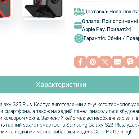
Чохол-нак
Galaxy S23
Доставка: Нова Пошта
Оплата: При отриманні 
Apple Pay, Приват24
Гарантія: Обмін / Пов
Характеристики
laxy S23 Plus. Корпус виготовлений з гнучкого термополіурет
 смартфона, а також на задній панелі знаходиться вбудоване
 кольором чохла. Захисний кейс має всі необхідні вирізи під
ють гарний захист смартфона Samsung Galaxy S23 Plus, удар
ний та надійний можна вибравши модель Color Matte Ring!