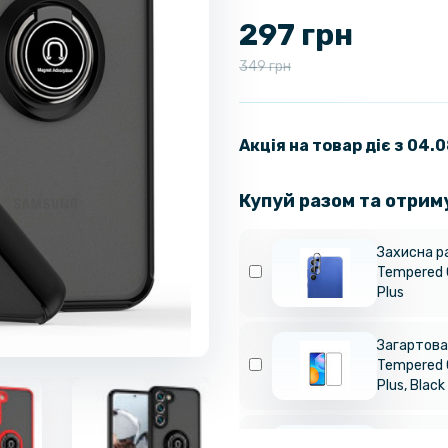
297 грн
349 грн
Акція на товар діє з 04.
Купуй разом та отрим
Захисна р
Tempered 
Plus
Загартован
Tempered 
Plus, Black