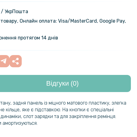
ладка Epik Generous для Samsung
 Plus
239 грн
 / УкрПошта
товару, Онлайн оплата: Visa/MasterСard, Google Pay,
ернення протягом 14 днів
Відгуки (0)
ану, задня панель із міцного матового пластику, злегка
 кільце, яке є підставкою. На кнопки є спеціальні
 динаміки, слот зарядки та для закріплення ремінця.
и амортизуються.