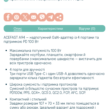
Опис
Характеристики
Відгуки (0)
ACEFAST A94 — надпотужний GaN-адаптер із 4 портами та
підтримкою PD 100 Вт
Максимальна потужність 100 Вт
Заряджайте ноутбуки, планшети, смартфони й
повербанки з максимальною швидкістю — вистачить для
всіх пристроїв одночасно.
4 порти для зручності
Три порти USB Type-C і один USB-A дозволяють одночасно
заряджати кілька ґаджетів без втрати ефективності.
Широка сумісність і підтримка протоколів
Сумісний із більшістю сучасних пристроїв та підтримує
PD100W, PPS, QC4+, QC3.0, QC2.0, FCP, AFC, SCP.
Компактний і стильний
Завдяки розмірам 107 × 70 × 33 мм легко поміщається в
сумку або рюкзак. Ідеальний варіант для подорожей і