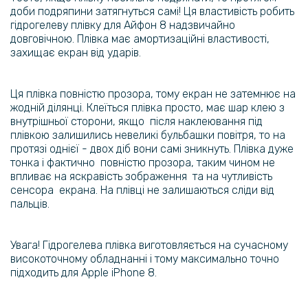
доби подряпини затягнуться самі! Ця властивість робить
Протиударна гідрогелева плівка Hydrogel Film для Xiaomi Redmi
Note 8T, Transparent
гідрогелеву плівку для Айфон 8 надзвичайно
довговічною. Плівка має амортизаційні властивості,
захищає екран від ударів.
159 грн
199 грн
Ця плівка повністю прозора, тому екран не затемнює на
Протиударна гідрогелева плівка Hydrogel Film для Samsung Galaxy
жодній ділянці. Клеїться плівка просто, має шар клею з
M21 на задню панель, Transparent
внутрішньої сторони, якщо після наклеювання під
плівкою залишились невеликі бульбашки повітря, то на
159 грн
протязі однієї - двох діб вони самі зникнуть. Плівка дуже
199 грн
тонка і фактично повністю прозора, таким чином не
впливає на яскравість зображення та на чутливість
Протиударна гідрогелева плівка Hydrogel Film для Apple iPhone 12,
сенсора екрана. На плівці не залишаються сліди від
Transparent
пальців.
159 грн
Увага! Гідрогелева плівка виготовляється на сучасному
199 грн
високоточному обладнанні і тому максимально точно
Протиударна гідрогелева плівка Hydrogel Film для Google Pixel 3a,
підходить для Apple iPhone 8.
Transparent