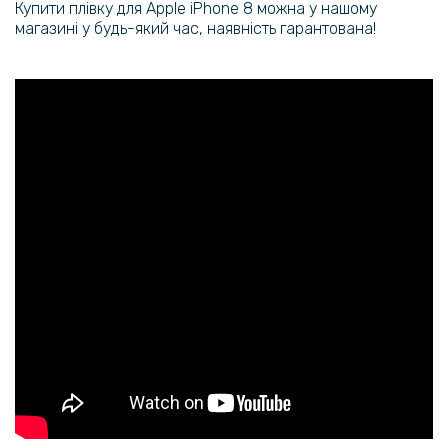
Купити плівку для Apple iPhone 8 можна у нашому
159 грн
магазині у будь-який час, наявність гарантована!
199 грн
Протиударна гідрогелева плівка Hydrogel Film для Samsung Galaxy
S20 FE / S20 FE 5G на задню панель, Transparent
159 грн
199 грн
Протиударна гідрогелева плівка Hydrogel Film для Samsung Galaxy
S21 5G, Transparent