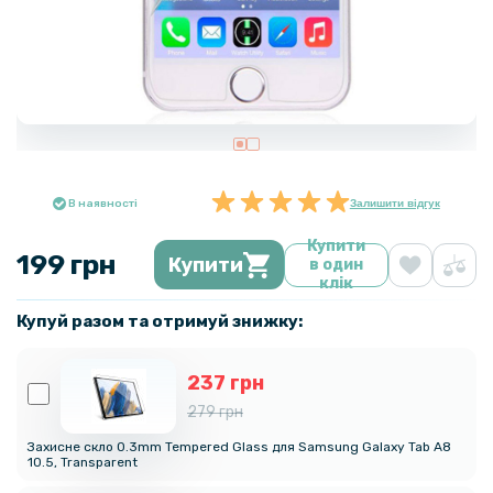
В наявності
Залишити відгук
Купити
199 грн
Купити
в один
клік
Купуй разом та отримуй знижку:
237 грн
279 грн
Захисне скло 0.3mm Tempered Glass для Samsung Galaxy Tab A8
10.5, Transparent