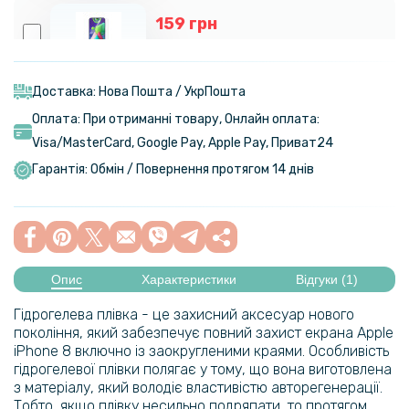
159 грн
199 грн
Протиударна гідрогелева плівка Hydrogel Film для Samsung Galaxy
M21, Transparent
Доставка: Нова Пошта / УкрПошта
Оплата: При отриманні товару, Онлайн оплата:
159 грн
Visa/MasterСard, Google Pay, Apple Pay, Приват24
199 грн
Гарантія: Обмін / Повернення протягом 14 днів
Протиударна гідрогелева плівка Hydrogel Film для Apple iPhone 11,
Transparent
159 грн
199 грн
Опис
Характеристики
Відгуки (1)
Протиударна гідрогелева плівка Hydrogel Film для Apple iPhone 11
Гідрогелева плівка - це захисний аксесуар нового
Pro, Transparent
покоління, який забезпечує повний захист екрана Apple
iPhone 8 включно із заокругленими краями. Особливість
159 грн
гідрогелевої плівки полягає у тому, що вона виготовлена
з матеріалу, який володіє властивістю авторегенерації.
199 грн
Тобто, якщо плівку несильно подряпати, то протягом