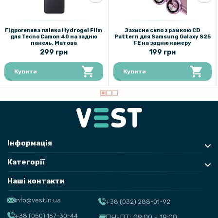
на задню камеру
Гідрогелева плівка Hydrogel Film
Захисне скло з рамкою CD
для Tecno Camon 40 на задню
Pattern для Samsung Galaxy S25
панель, Матова
FE на задню камеру
299 грн
199 грн
Купити
Купити
Інформація
Категорії
Наші контакти
info@vest.in.ua
+38 (032) 288-01-92
+38 (050) 167-30-44
ПН-ПТ: 09:00 - 18:00