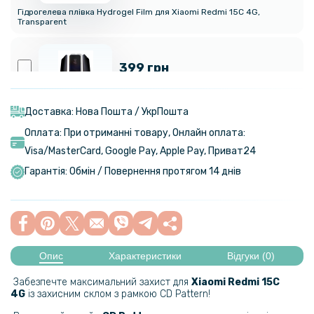
Гідрогелева плівка Hydrogel Film для Xiaomi Redmi 15C 4G,
Transparent
399 грн
Гідрогелева плівка Privacy HD Glossy для Xiaomi Redmi 15C 4G,
(Антишпигун, глянцева)
Доставка: Нова Пошта / УкрПошта
Оплата: При отриманні товару, Онлайн оплата:
Visa/MasterСard, Google Pay, Apple Pay, Приват24
299 грн
Гарантія: Обмін / Повернення протягом 14 днів
Гідрогелева плівка Hydrogel Film для Xiaomi Redmi 15C 4G, Матова
199 грн
Опис
Характеристики
Відгуки (0)
Гідрогелева плівка Hydrogel Film для Xiaomi Redmi 15C 4G на
задню панель, Transparent
Забезпечте максимальний захист для
Xiaomi Redmi 15C
4G
із захисним склом з рамкою CD Pattern!