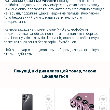
Вишуканий дизайн
CD Pattern
поєднує елегантність і
299 грн
надійність, додаючи вашому смартфону стильного вигляду.
Захисне скло із загартованого матеріалу ефективно захищає
камеру від подряпин, ударів і відбитків пальців, зберігаючи
Гідрогелева плівка Hydrogel Film для Xiaomi Redmi 15C 4G на
його бездоганний вигляд навіть за інтенсивного
задню панель, Матова
використання.
Камера захищена міцним склом 9HD з олеофобним
199 грн
покриттям, яке запобігає появі слідів від пальців і зберігає
оригінальну якість знімків. Точна підгонка скла забезпечує
легке встановлення без зазорів і бульбашок.
Захисне скло Tempered Glass 0.3mm для Xiaomi Redmi 15C 4G /
Poco C85 4G
Цей аксесуар стане ідеальним вибором для тих, хто цінує
стиль і надійність!
322 грн
379 грн
Покупці, які дивилися цей товар, також
цікавляться
Чохол CODE Tactile Experience для Xiaomi Redmi 15C 4G із захистом
на камеру
103 грн
129 грн
Захисне скло Tempered Glass 0.3mm 2.5D для Xiaomi Redmi 15C 4G