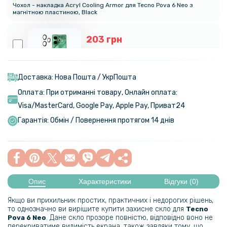
Чохол - накладка Acryl Cooling Armor для Tecno Pova 6 Neo з
магнітною пластиною, Black
203 грн
239 грн
Захисне скло з рамкою CD Pattern для Tecno Pova 6 Neo на задню
камеру
Доставка: Нова Пошта / УкрПошта
Оплата: При отриманні товару, Онлайн оплата:
424 грн
Visa/MasterСard, Google Pay, Apple Pay, Приват24
499 грн
Гарантія: Обмін / Повернення протягом 14 днів
Чохол книжка Epik iFace Retro Leather для Tecno Pova 6 Neo
365 грн
429 грн
Опис
Характеристики
Відгуки (0)
Чохол-накладка Silicone Cover Full для Tecno Pova 6
Якщо ви прихильник простих, практичних і недорогих рішень,
то однозначно ви вирішите купити захисне скло для
Tecno
169 грн
. Дане скло прозоре повністю, відповідно воно не
Pova 6 Neo
перекриватиме видимість екрана, також завдяки тому, що