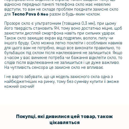
199 грн
відносно передньої панелі телефона скло має невеликі
відступи, то вам не складе проблем поєднати захисне скло
Захисне скло з рамкою CD Pattern для Tecno Pova 6 на задню
для
Tecno Pova 6
разом із будь-яким чохлом.
Neo
камеру
Прозоре скло є ультратонким (товщина 0,3 мм), при цьому
його твердість становить 9H, тому воно достатньо міцне, щоб
339 грн
захистити дисплей смартфона навіть при сильних ударах.
Також скло захищає екран від подряпин, вологи, пилу чи
399 грн
іншого бруду. Скло можна легко поклеїти і особливих навиків
Чохол - накладка Silicone Cover Full для Tecno Pova 6 Neo
для цього вам не потрібно, якщо все виконати правильно, то
бульбашок під склом після наклеювання не залишиться. Якщо
з часом у вас виникне потреба чи бажання відклеїти скло, то
слідів після відклеювання не залишиться і це дуже важливо.
279 грн
На чутливість сенсора це захисне скло не впливає.
І не варто забувати, що ця модель захисного скла одна з
Шкіряний чохол - накладка Fanoya для Tecno Pova 6 Neo
найбюджетніших на ринку, тому без сумніву купити її зможе
кожний охочий!
254 грн
299 грн
Чохол накладка Ricco Camera Sliding для Xiaomi Redmi 13C / Poco
C65
Покупці, які дивилися цей товар, також
цікавляться