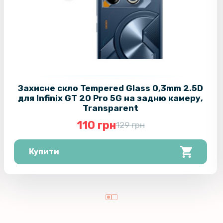
Захисне ск
Infinix GT 
Захисне ск
Galaxy A54
Захисне скло Tempered Glass 0,3mm 2.5D
Протиудар
для Infinix GT 20 Pro 5G на задню камеру,
Film для I
Transparent
Transpare
110 грн
129 грн
Захисне ск
Купити
Honor 400 