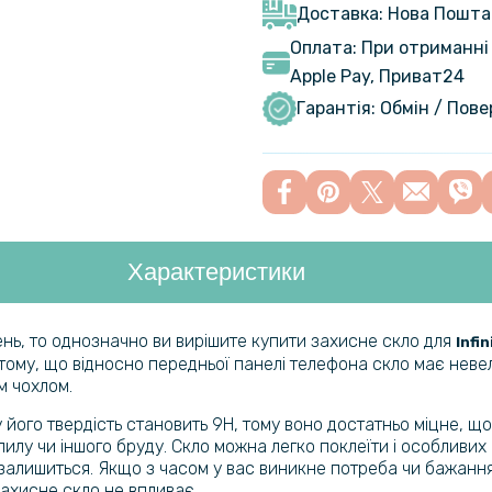
Доставка: Нова Пошта
Оплата: При отриманні 
Apple Pay, Приват24
Гідрогелев
Infinix GT
Гарантія: Обмін / Пов
Гідрогелев
20 Pro на
Характеристики
Чохол книж
Infinix GT 
ень, то однозначно ви вирішите купити захисне скло для
Infi
тому, що відносно передньої панелі телефона скло має невел
Чохол книж
м чохлом.
GT 20 Pro
 його твердість становить 9H, тому воно достатньо міцне, 
илу чи іншого бруду. Скло можна легко поклеїти і особливих 
алишиться. Якщо з часом у вас виникне потреба чи бажання в
Чохол - на
захисне скло не впливає.