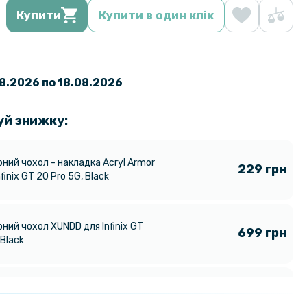
Купити
Купити в один клік
08.2026 по 18.08.2026
уй знижку:
ний чохол - накладка Acryl Armor
229 грн
nfinix GT 20 Pro 5G, Black
ний чохол XUNDD для Infinix GT
699 грн
 Black
а плівка iNobi Matte для Infinix GT
299 грн
атова