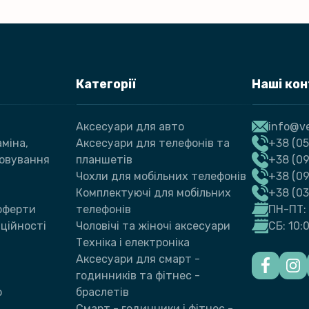
Категорії
Наші ко
Аксесуари для авто
info@ve
міна,
Аксесуари для телефонів та
+38 (05
говування
планшетів
+38 (09
Чохли для мобільних телефонів
+38 (0
Комплектуючі для мобільних
+38 (0
 оферти
телефонів
ПН-ПТ: 
ційності
Чоловічі та жіночі аксесуари
СБ: 10:
Техніка і електроніка
Аксесуари для смарт -
годинників та фітнес -
ю
браслетів
Смарт - годинники і фітнес -