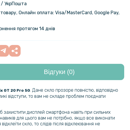
 / УкрПошта
товару, Онлайн оплата: Visa/MasterСard, Google Pay,
а плівка iNobi Privacy Matte для
399 грн
 20 Pro (Антишпигун)
ернення протягом 14 днів
а плівка iNobi Matte для Infinix GT
299 грн
 задню панель, Матова
Відгуки (0)
399 грн
ка Epik iFace Retro Leather для
20 Pro 5G
469 грн
. Дане скло прозоре повністю, відповідно
nix GT 20 Pro 5G
икі відступи, то вам не складе проблем поєднати
331 грн
ка Velvet Leather Case для Infinix
 5G
389 грн
щоб захистити дисплей смартфона навіть при сильних
навиків для цього вам не потрібно, якщо все виконати
ідклеїти скло, то слідів після відклеювання не
кладка Acryl Cooling Armor для