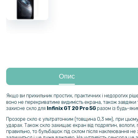
Опис
Якщо ви прихильник простих, практичних і недорогих ріш
воно не перекриватиме видимість екрана, також завдяки 
захисне скло для
Infinix GT 20 Pro 5G
разом із будь-яки
Прозоре скло є ультратонким (товщина 0,3 мм), при цьому
ударах. Також скло захищає екран від подряпин, вологи, п
правильно, то бульбашок під склом після наклеювання не з
залишиться і це дуже важливо. На чутливість сенсора це 