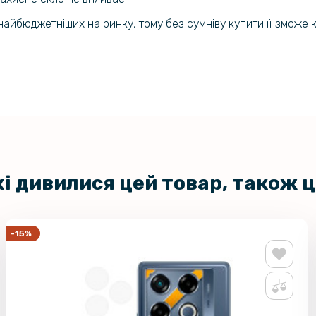
Infinix GT
Black
 найбюджетніших на ринку, тому без сумніву купити її зможе 
Чохол накл
GT 20 Pro
Чохол CODE
Lite​ із з
кі дивилися цей товар, також 
Захисне с
для Infini
Transpare
-15%
Протиудар
Film для In