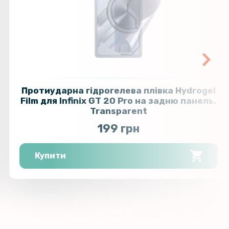
159 грн
ло Full Screen Tempered Glass для
20 Pro 5G, Black
199 грн
135 грн
ло Full Glue 2,5D для Samsung
, Black
159 грн
Протиударна гідрогелева плівка Hydrogel
на гідрогелева плівка Hydrogel
159 грн
Film для Infinix GT 20 Pro на задню панель,
nfinix GT 20 Pro на задню панель,
Transparent
199 грн
nt
199 грн
151 грн
ло Full Screen Tempered Glass для
Купити
Lite
189 грн