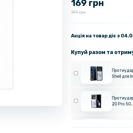
169 грн
199 грн
Акція на товар діє з 04.
Купуй разом та отрим
Протиудар
Shell для I
Протиудар
20 Pro 5G,
Гідрогелев
20 Pro, М