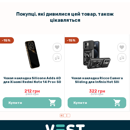
Покупці, які дивилися цей товар, також
цікавляться
-15%
-15%
Чохол накладка Silicone Adds 6D
Чохол накладка Ricco Camera
для Xiaomi Redmi Note 14 Pro+ 5G
Sliding для Infinix Hot 50i
212 грн
322 грн
249 грн
379 грн
Купити
Купити