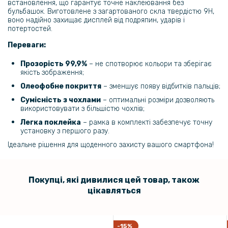
встановлення, що гарантує точне наклеювання без
бульбашок. Виготовлене з загартованого скла твердістю 9H,
воно надійно захищає дисплей від подряпин, ударів і
потертостей.
Переваги:
Прозорість 99,9%
– не спотворює кольори та зберігає
якість зображення;
Олеофобне покриття
– зменшує появу відбитків пальців;
Сумісність з чохлами
– оптимальні розміри дозволяють
використовувати з більшістю чохлів;
Легка поклейка
– рамка в комплекті забезпечує точну
установку з першого разу.
Ідеальне рішення для щоденного захисту вашого смартфона!
Покупці, які дивилися цей товар, також
цікавляться
-15%