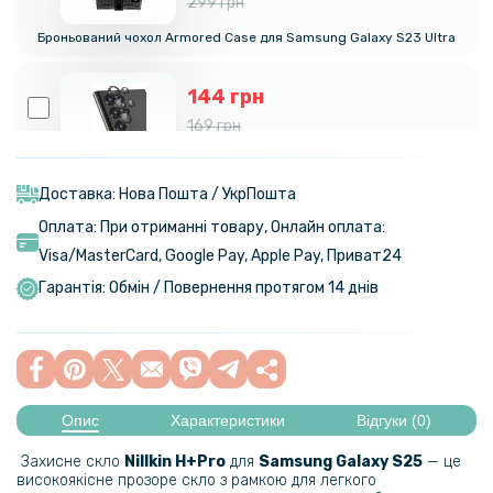
299 грн
Броньований чохол Armored Case для Samsung Galaxy S23 Ultra
144 грн
169 грн
Захисне скло з рамкою CD Pattern на задню камеру Samsung
Galaxy S23 Ultra
Доставка: Нова Пошта / УкрПошта
Оплата: При отриманні товару, Онлайн оплата:
535 грн
Visa/MasterСard, Google Pay, Apple Pay, Приват24
629 грн
Гарантія: Обмін / Повернення протягом 14 днів
Чохол - накладка Magsafe Magnetic Ring для Samsung Galaxy S23
Ultra з магнітним кільцем
Опис
Характеристики
Відгуки (0)
Захисне скло
Nillkin H+Pro
для
Samsung Galaxy S25
— це
високоякісне прозоре скло з рамкою для легкого