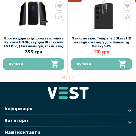
Протиударна гідрогелева плівка
Захисне скло Tempered Glass HD
Privacy HD Glossy для Blackview
на задню камеру для Samsung
A53 Pro, (Антишпигун, глянцева)
Galaxy S25
399 грн
110 грн
129 грн
Купити
Купити
Інформація
Категорії
Наші контакти