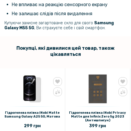
Не впливає на реакцію сенсорного екрану
Не залишає слідів після видалення
Купуючи захисне загартоване скло для свого
Samsung
Galaxy M55 5G​​​
, Ви страхуєте себе і свій смартфон.
Покупці, які дивилися цей товар, також
цікавляться
Гідрогелева плівка iNobi Matte
Гідрогелева плівка iNobi Privacy
Samsung Galaxy A25 5G, Матова
Matte для Infinix Zero 5g 2023
(Антишпигун)
299 грн
399 грн