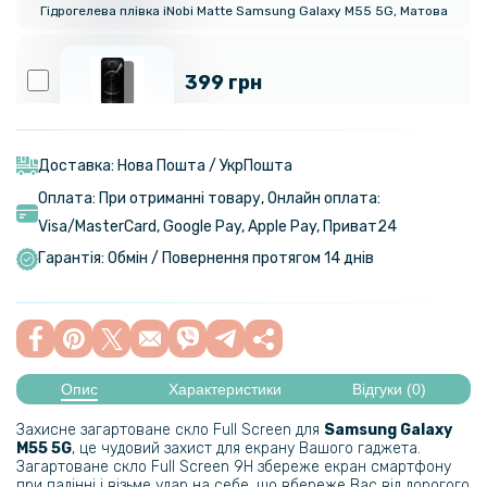
Гідрогелева плівка iNobi Matte Samsung Galaxy M55 5G​​​, Матова
399 грн
Гідрогелева плівка iNobi Privacy Matte Samsung Galaxy M55 5G​​​
(Антишпигун)
Доставка: Нова Пошта / УкрПошта
Оплата: При отриманні товару, Онлайн оплата:
299 грн
Visa/MasterСard, Google Pay, Apple Pay, Приват24
Гарантія: Обмін / Повернення протягом 14 днів
Гідрогелева плівка iNobi Matte для Samsung Galaxy M55 5G​​​ на
задню панель, Матова
129 грн
199 грн
Опис
Характеристики
Відгуки (0)
Чохол - накладка Polished Carbon для Samsung Galaxy M55 5G
Захисне загартоване скло Full Screen для
Samsung Galaxy
M55 5G​​
, це чудовий захист для екрану Вашого гаджета.
297 грн
Загартоване скло Full Screen 9H збереже екран смартфону
при падінні і візьме удар на себе, що вбереже Вас від дорогого