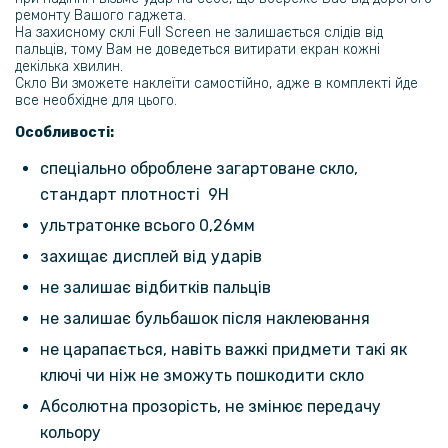
349 грн
ремонту Вашого гаджета.
На захисному склі Full Screen не залишається слідів від
Шкіряний чохол - накладка X&E для Samsung Galaxy M55 з
пальців, тому Вам не доведеться витирати екран кожні
металевою вставкою
декілька хвилин.
Скло Ви зможете наклеїти самостійно, адже в комплекті йде
все необхідне для цього.
79 грн
Особливості:
139 грн
Захисне скло Tempered Glass 0.3mm для Samsung Galaxy M55 5G
спеціально оброблене загартоване скло,
стандарт плотності 9H
144 грн
ультратонке всього 0,26мм
169 грн
захищає дисплей від ударів
Захисне скло з рамкою CD Pattern на задню камеру Samsung
не залишає відбитків пальців
Galaxy M55
не залишає бульбашок після наклеювання
не царапається, навіть важкі придмети такі як
ключі чи ніж не зможуть пошкодити скло
Абсолютна прозорість, не змінює передачу
кольору