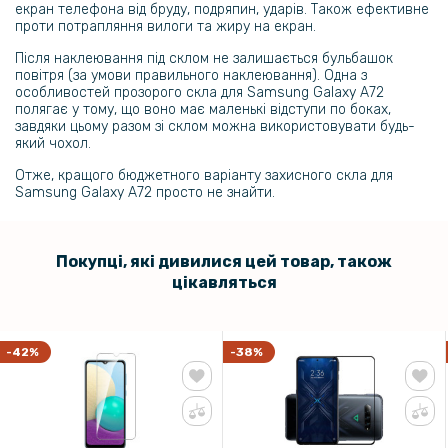
екран телефона від бруду, подряпин, ударів. Також ефективне
M32 на задню панель, Transparent
проти потрапляння вилоги та жиру на екран.
Після наклеювання під склом не залишається бульбашок
69 грн
повітря (за умови правильного наклеювання). Одна з
особливостей прозорого скла для Samsung Galaxy A72
129 грн
полягає у тому, що воно має маленькі відступи по боках,
Захисне скло Tempered Glass на задню камеру для Samsung
завдяки цьому разом зі склом можна використовувати будь-
Galaxy A22 4G
який чохол.
Отже, кращого бюджетного варіанту захисного скла для
Samsung Galaxy A72 просто не знайти.
219 грн
Захисне скло Full Screen 3D для Xiaomi Redmi Note 15 Pro+ 5G
Покупці, які дивилися цей товар, також
цікавляться
-42%
-38%