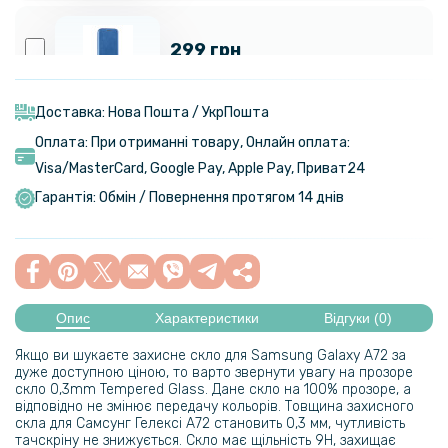
299 грн
Чохол-книжка G-Case Ranger Series для Samsung Galaxy A725
(A72)
Доставка: Нова Пошта / УкрПошта
Оплата: При отриманні товару, Онлайн оплата:
279 грн
Visa/MasterСard, Google Pay, Apple Pay, Приват24
349 грн
Гарантія: Обмін / Повернення протягом 14 днів
Чохол-книжка Tayler для Samsung Galaxy A72 4G
137 грн
299 грн
Опис
Характеристики
Відгуки (0)
Броньований чохол Armored Case для Samsung Galaxy A72
Якщо ви шукаєте захисне скло для Samsung Galaxy A72 за
дуже доступною ціною, то варто звернути увагу на прозоре
скло 0,3mm Tempered Glass. Дане скло на 100% прозоре, а
199 грн
відповідно не змінює передачу кольорів. Товщина захисного
скла для Самсунг Гелексі A72 становить 0,3 мм, чутливість
тачскріну не знижується. Скло має щільність 9H, захищає
Протиударна гідрогелева плівка Hydrogel Film для Samsung Galaxy